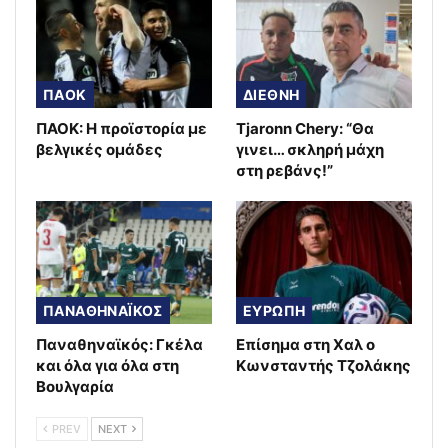
ΠΑΟΚ
ΔΙΕΘΝΗ
ΠΑΟΚ: Η προϊστορία με
Tjaronn Chery: “Θα
βελγικές ομάδες
γινει… σκληρή μάχη
στη ρεβάνς!”
ΠΑΝΑΘΗΝΑΪΚΟΣ
ΕΥΡΩΠΗ
Παναθηναϊκός: Γκέλα
Επίσημα στη Χαλ ο
και όλα για όλα στη
Κωνσταντής Τζολάκης
Βουλγαρία
PREV
NEXT