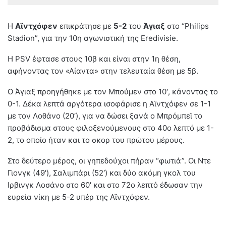
H
Αϊντχόφεν
επικράτησε με
5-2
του
Άγιαξ
στο “Philips
Stadion”, για την 10η αγωνιστική της Eredivisie.
H PSV έφτασε στους 10β και είναι στην 1η θέση,
αφήνοντας τον «Αίαντα» στην τελευταία θέση με 5β.
Ο Άγιαξ προηγήθηκε με τον Μπούμεν στο 10′, κάνοντας το
0-1. Δέκα λεπτά αργότερα ισοφάρισε η Αϊντχόφεν σε 1-1
με τον Λοθάνο (20′), για να δώσει ξανά ο Μπρόμπεϊ το
προβάδισμα στους φιλοξενούμενους στο 40ο λεπτό με 1-
2, το οποίο ήταν και το σκορ του πρώτου μέρους.
Στο δεύτερο μέρος, οι γηπεδούχοι πήραν “φωτιά”. Οι Ντε
Γιονγκ (49′), Σαλιμπάρι (52′) και δύο ακόμη γκολ του
Ιρβινγκ Λοσάνο στο 60′ και στο 72ο λεπτό έδωσαν την
ευρεία νίκη με 5-2 υπέρ της Αϊντχόφεν.