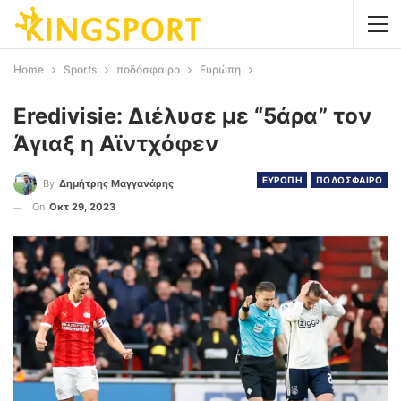
Home
Sports
ποδόσφαιρο
Ευρώπη
Eredivisie: Διέλυσε με “5άρα” τον
Άγιαξ η Αϊντχόφεν
ΕΥΡΩΠΗ
ΠΟΔΟΣΦΑΙΡΟ
By
Δημήτρης Μαγγανάρης
On
Οκτ 29, 2023