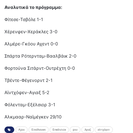
Αναλυτικά το πρόγραμμα:
Φίτεσε-Τσβόλε 1-1
Χέρενφεν-Χεράκλες 3-0
Αλμέρε-Γκόου Αχεντ 0-0
Σπάρτα Ρότερνταμ-Βααλβάικ 2-0
Φορτούνα Σιτάρντ-Ουτρέχτη 0-0
Τβέντε-Φέγενορντ 2-1
Αϊντχόφεν-Αγιαξ 5-2
Φόλενταμ-Εξέλσιορ 3-1
Αλκμααρ-Ναϊμέγκεν 29/10
Ajax
Eindhoven
Eredivisie
psv
Αγιαξ
αϊντχόφεν