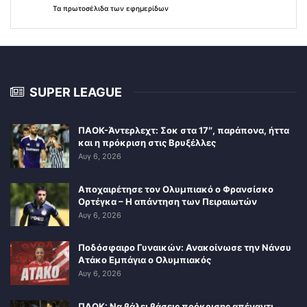
Τα
πρωτοσέλιδα
των
εφημερίδων
SUPER LEAGUE
ΠΑΟΚ-Άντερλεχτ: Σοκ στα 17″, παράπονα, ήττα
και η πρόκριση στις Βρυξέλλες
Αυγ 6, 2026
Αποχαιρέτησε τον Ολυμπιακό ο Φρανσίσκο
Ορτέγκα – Η απάντηση των Πειραιωτών
Αυγ 6, 2026
Ποδόσφαιρο Γυναικών: Ανακοίνωσε την Νάνσυ
Ατάκο Εμπάγια ο Ολυμπιακός
Αυγ 6, 2026
ΠΑΟΚ: Να βάλει βάσεις πρόκρισης απέναντι