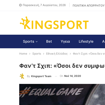
Παρασκευή, 7 Αυγούστου, 2026
ΠΟΛΙΤΙΚΗ ΑΠΟΡΡΗΤΟΥ
Sports
Bet
Υγεια
Lifestyle
Α
Home
Sports
Εθνική Ελλάδος
Φαν’τ Σχιπ: «Όσοι δεν
Φαν’τ Σχιπ: «Όσοι δεν συμφω
On
Νοέ 14, 2020
By
Kingsport Team