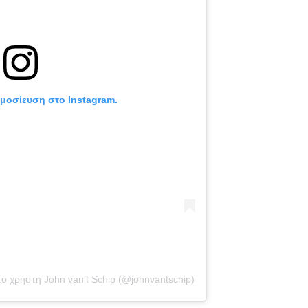
ημοσίευση στο Instagram.
ο χρήστη John van’t Schip (@johnvantschip)