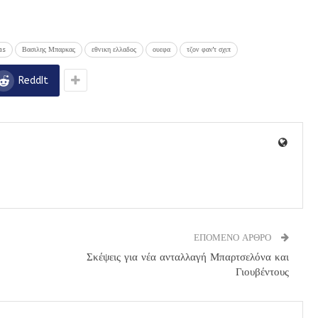
as
Βασιλης Μπαρκας
εθνικη ελλαδος
ουεφα
τζον φαν'τ σχιπ
ReddIt
ΕΠΟΜΕΝΟ ΑΡΘΡΟ
Σκέψεις για νέα ανταλλαγή Μπαρτσελόνα και
Γιουβέντους