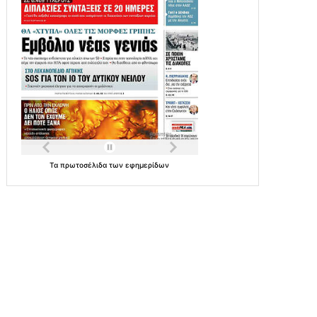
Τα
πρωτοσέλιδα
των
εφημερίδων