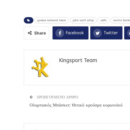
greece national team
john van't schip
uefa
vasilis bark
Share
Facebook
Twitter
Kingsport Team
ΠΡΟΗΓΟΥΜΕΝΟ ΑΡΘΡΟ
Ολυμπιακός Μπάσκετ: Θετικό κρούσμα κορωνοϊού