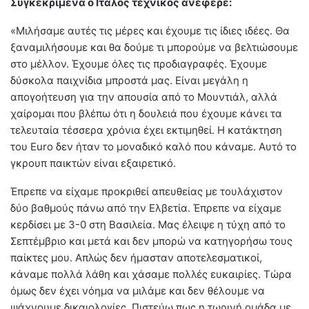
Συγκεκριμένα ο Ιταλός τεχνικός ανέφερε:
«Μιλήσαμε αυτές τις μέρες και έχουμε τις ίδιες ιδέες. Θα
ξαναμιλήσουμε και θα δούμε τι μπορούμε να βελτιώσουμε
στο μέλλον. Έχουμε όλες τις προδιαγραφές. Έχουμε
δύσκολα παιχνίδια μπροστά μας. Είναι μεγάλη η
απογοήτευση για την απουσία από το Μουντιάλ, αλλά
χαίρομαι που βλέπω ότι η δουλειά που έχουμε κάνει τα
τελευταία τέσσερα χρόνια έχει εκτιμηθεί. Η κατάκτηση
του Euro δεν ήταν το μοναδικό καλό που κάναμε. Αυτό το
γκρουπ παικτών είναι εξαιρετικό.
Έπρεπε να είχαμε προκριθεί απευθείας με τουλάχιστον
δύο βαθμούς πάνω από την Ελβετία. Έπρεπε να είχαμε
κερδίσει με 3-0 στη Βασιλεία. Μας έλειψε η τύχη από το
Σεπτέμβριο και μετά και δεν μπορώ να κατηγορήσω τους
παίκτες μου. Απλώς δεν ήμασταν αποτελεσματικοί,
κάναμε πολλά λάθη και χάσαμε πολλές ευκαιρίες. Τώρα
όμως δεν έχει νόημα να μιλάμε και δεν θέλουμε να
ψάχνουμε δικαιολογίες. Πιστεύω πως η τωρινή ομάδα με