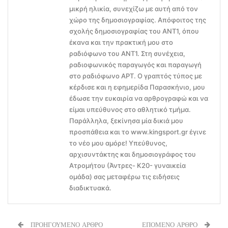
μικρή ηλικία, συνεχίζω με αυτή από τον
χώρο της δημοσιογραφίας. Απόφοιτος της
σχολής δημοσιογραφίας του ΑΝΤ1, όπου
έκανα και την πρακτική μου στο
ραδιόφωνο του ΑΝΤ1. Στη συνέχεια,
ραδιοφωνικός παραγωγός και παραγωγή
στο ραδιόφωνο ΑΡΤ. Ο γραπτός τύπος με
κέρδισε και η εφημερίδα Παρασκήνιο, μου
έδωσε την ευκαιρία να αρθρογραφώ και να
είμαι υπεύθυνος στο αθλητικό τμήμα.
Παράλληλα, ξεκίνησα μία δικιά μου
προσπάθεια και το www.kingsport.gr έγινε
το νέο μου αμόρε! Υπεύθυνος,
αρχισυντάκτης και δημοσιογράφος του
Ατρομήτου (Άντρες- Κ20- γυναικεία
ομάδα) σας μεταφέρω τις ειδήσεις
διαδικτυακά.
ΠΡΟΗΓΟΥΜΕΝΟ ΑΡΘΡΟ
ΕΠΟΜΕΝΟ ΑΡΘΡΟ