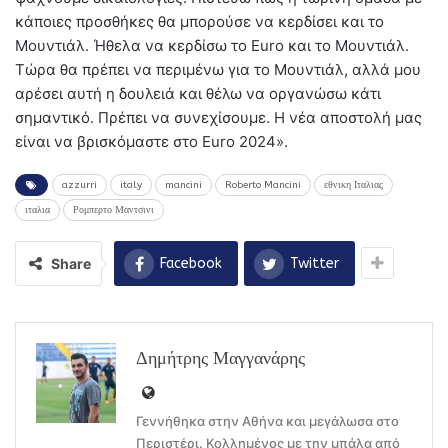
κάποιες προσθήκες θα μπορούσε να κερδίσει και το
Μουντιάλ. Ήθελα να κερδίσω το Euro και το Μουντιάλ.
Τώρα θα πρέπει να περιμένω για το Μουντιάλ, αλλά μου
αρέσει αυτή η δουλειά και θέλω να οργανώσω κάτι
σημαντικό. Πρέπει να συνεχίσουμε. H νέα αποστολή μας
είναι να βρισκόμαστε στο Euro 2024».
azzurri
italy
mancini
Roberto Mancini
εθνικη Ιταλιας
ιταλια
Ρομπερτο Μαντσινι
Share
Facebook
Twitter
Δημήτρης Μαγγανάρης
Γεννήθηκα στην Αθήνα και μεγάλωσα στο
Περιστέρι. Κολλημένος με την μπάλα από