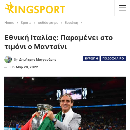
Home
Sports
ποδόσφαιρο
Ευρώπη
Εθνική Ιταλίας: Παραμένει στo
τιμόνι ο Μαντσίνι
ΕΥΡΩΠΗ
ΠΟΔΟΣΦΑΙΡΟ
By
Δημήτρης Μαγγανάρης
On
Μαρ 28, 2022