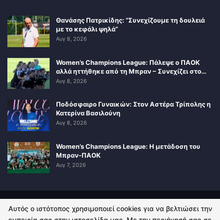
Θανάσης Πατρικίδης: “Συνεχίζουμε τη δουλειά
με το κεφάλι ψηλά”
Αυγ 8, 2026
Women’s Champions League: Πάλεψε ο ΠΑΟΚ
αλλά ηττήθηκε από τη Μπραν – Συνεχίζει στο…
Αυγ 8, 2026
Ποδόσφαιρο Γυναικών: Στον Αστέρα Τρίπολης η
Κατερίνα Βασιλούνη
Αυγ 8, 2026
Women’s Champions League: Η μετάδοση του
Μπραν-ΠΑΟΚ
Αυγ 7, 2026
Αυτός ο ιστότοπος χρησιμοποιεί cookies για να βελτιώσει την
ΠΟΛΙΤΙΚΗ ΑΠΟΡΡΗΤΟΥ
ΕΠΙΚΟΙΝΩΝΙΑ
εμπειρία σας στην ιστοσελίδα μας. Με την περιήγησή σας σε