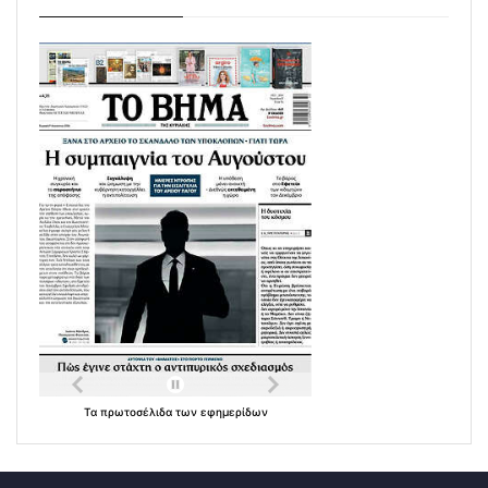
Τα
πρωτοσέλιδα
των
εφημερίδων