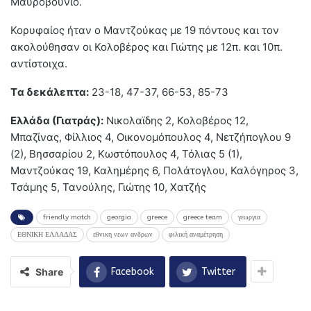
Μαυροβούνιο.
Κορυφαίος ήταν ο Μαντζούκας με 19 πόντους και τον
ακολούθησαν οι Κολοβέρος και Γιώτης με 12π. και 10π.
αντίστοιχα.
Tα δεκάλεπτα:
23-18, 47-37, 66-53, 85-73
Ελλάδα (Γιατράς):
Νικολαϊδης 2, Κολοβέρος 12,
Μπαζίνας, Φίλλιος 4, Οικονομόπουλος 4, Νετζήπογλου 9
(2), Βησσαρίου 2, Κωστόπουλος 4, Τόλιας 5 (1),
Μαντζούκας 19, Καλημέρης 6, Πολάτογλου, Καλόγηρος 3,
Τσάμης 5, Τανούλης, Γιώτης 10, Χατζής
friendly match
georgia
greece
greece team
γεωργια
ΕΘΝΙΚΗ ΕΛΛΑΔΑΣ
εθνικη νεων ανδρων
φιλική αναμέτρηση
Share
Facebook
Twitter