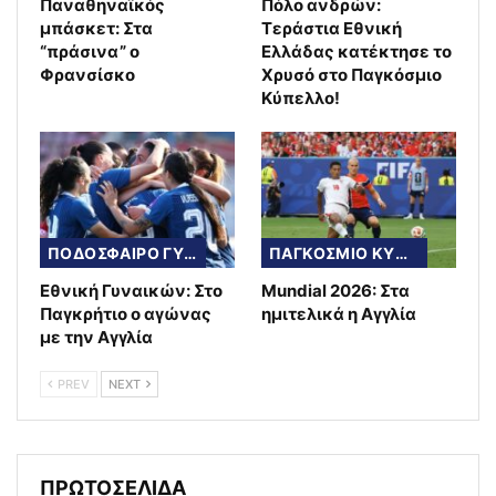
Παναθηναϊκός
Πόλο ανδρών:
μπάσκετ: Στα
Τεράστια Εθνική
“πράσινα” ο
Ελλάδας κατέκτησε το
Φρανσίσκο
Χρυσό στο Παγκόσμιο
Κύπελλο!
ΠΟΔΟΣΦΑΙΡΟ ΓΥΝΑΙΚΩΝ
ΠΑΓΚΟΣΜΙΟ ΚΥΠΕΛΛΟ
Εθνική Γυναικών: Στο
Mundial 2026: Στα
Παγκρήτιο ο αγώνας
ημιτελικά η Αγγλία
με την Αγγλία
PREV
NEXT
ΠΡΩΤΟΣΕΛΙΔΑ