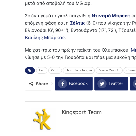
μετά από αποβολή του Μίλιαρ.
Σε ένα γεμάτο γκολ παιχνίδι η
Ντιναμό Μπρεστ
επ
επόμενη φάση και η
Σέλτικ
(6-0) που νίκησε την Ρ
Ελιονούσι (6′, 90+1′), Εντουάρντο (17′, 72′), Τζουλι
Βασίλης Μπάρκας
.
Με χατ-τρικ του πρώην παίκτη του Ολυμπιακού,
Μ
νίκησε με 5-0 την Γιουρόπα και πήρε μια εύκολη π
ben
Celtic
champions league
Crvena Zvezda
dinamo
Share
Facebook
Twitter
Kingsport Team