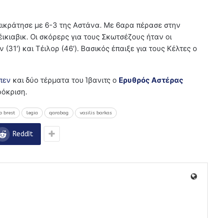
ικράτησε με 6-3 της Αστάνα. Με 6αρα πέρασε στην
έικιαβικ. Οι σκόρερς για τους Σκωτσέζους ήταν οι
έν (31′) και Τέιλορ (46′). Βασικός έπαιξε για τους Κέλτες ο
πεν
και δύο τέρματα του Ίβανιτς ο
Ερυθρός Αστέρας
ρόκριση.
 brest
legia
qarabag
vasilis barkas
ReddIt