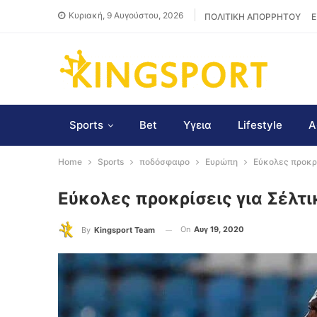
Κυριακή, 9 Αυγούστου, 2026
ΠΟΛΙΤΙΚΗ ΑΠΟΡΡΗΤΟΥ
Ε
Sports
Bet
Υγεια
Lifestyle
Α
Home
Sports
ποδόσφαιρο
Ευρώπη
Εύκολες προκρί
Εύκολες προκρίσεις για Σέλτι
On
Αυγ 19, 2020
By
Kingsport Team