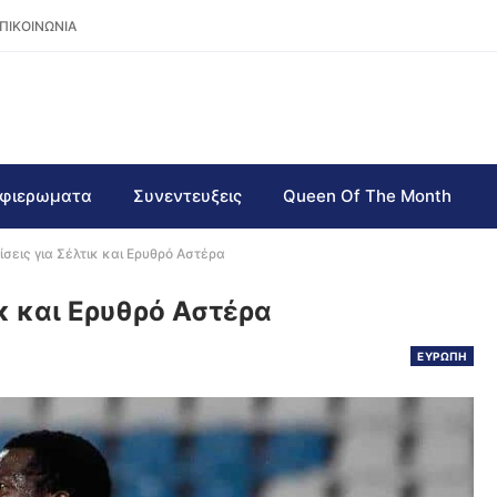
ΠΙΚΟΙΝΩΝΙΑ
φιερωματα
Συνεντευξεις
Queen Of The Month
σεις για Σέλτικ και Ερυθρό Αστέρα
κ και Ερυθρό Αστέρα
ΕΥΡΩΠΗ