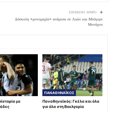
ΕΠΟΜΕΝΟ ΑΡΘΡΟ
Δύσκολη «μονομαχία» ανάμεσα σε Λυών και Μπάγερν
Μονάχου
ΠΑΝΑΘΗΝΑΪΚΟΣ
οϊστορία με
Παναθηναϊκός: Γκέλα και όλα
μάδες
για όλα στη Βουλγαρία