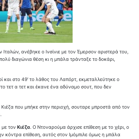
 Ιταλών, ανέβηκε ο Ινσίνιε με τον Έμερσον αριστερά του,
πολύ διαγώνια θέση κι η μπάλα τράνταξε το δοκάρι,
οί και στο 49′ το λάθος του Λαπόρτ, εκμεταλλεύτηκε ο
το τετ α τετ και έκανε ένα αδύναμο σουτ, που δεν
ον Κιέζα που μπήκε στην περιοχή, σουταρε μπροστά από τον
.
ν με τον
Κιέζα
. Ο Ντοναρούμα άρχισε επίθεση με το χέρι, ο
την κόντρα επίθεση, αυτός στον Ιμόμπιλε όμως η μπάλα