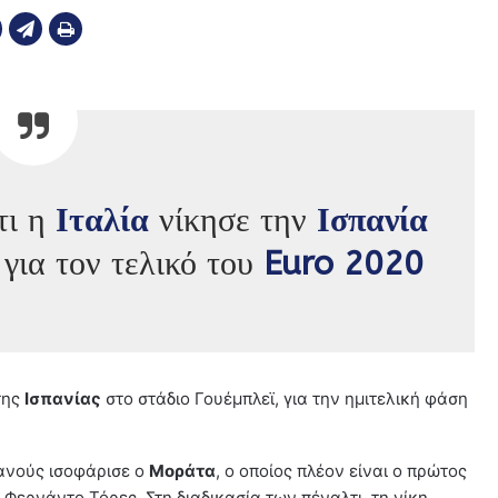
τι η
Ιταλία
νίκησε την
Ισπανία
 για τον τελικό του
Euro 2020
της
Ισπανίας
στο στάδιο Γουέμπλεϊ, για την ημιτελική φάση
πανούς ισοφάρισε ο
Μοράτα
, ο οποίος πλέον είναι ο πρώτος
Φερνάντο Τόρες. Στη διαδικασία των πέναλτι, τη νίκη