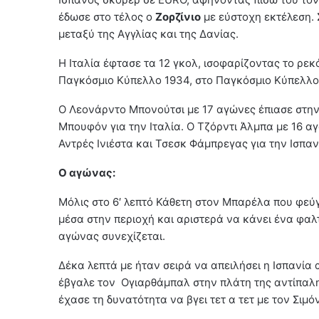
έδωσε στο τέλος ο
Ζορζίνιο
με εύστοχη εκτέλεση. Σ
μεταξύ της Αγγλίας και της Δανίας.
Η Ιταλία έφτασε τα 12 γκολ, ισοφαρίζοντας το ρεκ
Παγκόσμιο Κύπελλο 1934, στο Παγκόσμιο Κύπελλο 
Ο Λεονάρντο Μπονούτσι με 17 αγώνες έπιασε στην
Μπουφόν για την Ιταλία. Ο Τζόρντι Άλμπα με 16 
Αντρές Ινιέστα και Τσεσκ Φάμπρεγας για την Ισπαν
Ο αγώνας:
Μόλις στο 6′ λεπτό Κάθετη στον Μπαρέλα που φεύγ
μέσα στην περιοχή και αριστερά να κάνει ένα φαλτ
αγώνας συνεχίζεται.
Δέκα λεπτά με ήταν σειρά να απειλήσει η Ισπανία 
έβγαλε τον Ογιαρθάμπαλ στην πλάτη της αντίπαλη
έχασε τη δυνατότητα να βγει τετ α τετ με τον Σιμόν