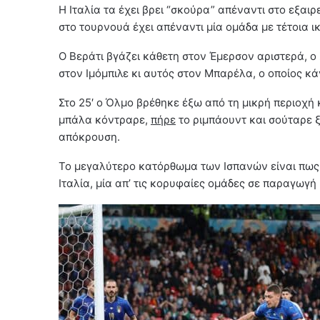
Η Ιταλία τα έχει βρει “σκούρα” απέναντι στο εξαι
στο τουρνουά έχει απέναντι μία ομάδα με τέτοια ι
Ο Βεράτι βγάζει κάθετη στον Έμερσον αριστερά, ο 
στον Ιμόμπιλε κι αυτός στον Μπαρέλα, ο οποίος κά
Στο 25′ ο Όλμο βρέθηκε έξω από τη μικρή περιοχή 
μπάλα κόντραρε,
πήρε
το ριμπάουντ και σούταρε 
απόκρουση.
Το μεγαλύτερο κατόρθωμα των Ισπανών είναι πως 
Ιταλία, μία απ’ τις κορυφαίες ομάδες σε παραγωγή