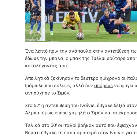
Ένα λεπτό πριν την ανάπαυλα στην αντεπίθεση των
έδωσε την μπάλα, ο μπακ της Τσέλσι σούταρε από 
καταλήγοντας άουτ.
Απειλητικά ξεκίνησαν το δεύτερο ημίχρονο οι Ιταλ
Ιμόμπιλε που εκλεψε, αλλά δεν
μπόρεσε
να φύγει σ
ανησύχησε το Σιμόν.
Στο 52′ η αντεπίθεση του Ινσίνιε, έβγαλε δεξιά στ
Άλμπα, όμως έπεσε χαμηλά ο Σιμόν και απέκρουσε
Τελικά στο 60′ οι Ιταλοί βρήκαν αυτό που έψαχνα
Βεράτι έβγαλε τη πάσα αριστερά στον Ινσίνιε για 