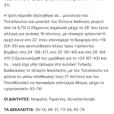
31).
Η τρίτη περίοδο εξελίχθηκε σε… μονόλογο του
Τολιόπουλου και ρεσιτάλ του Έλληνα διεθνούς γκαρντ
από τα 6,75! Ο 29χρονος σημείωσε μέχρι το 28΄ που έγινε
αλλαγή για ανάσες 16 πόντους, με τέσσερα τρίποντα! Η
αρχή έγινε στο 22΄ όταν επανέφερε τη διαφορά στο +19
(54-35) και ακολούθησαν άλλες τρεις «τρίποντες
βόμβες» στο 24΄ (58-37), στο 25΄ (61-40) και στο 26΄ (64-
41)! Ο Ερνανγκόμεθ τον μιμήθηκε για το +24 (67-43) και
το… νερό είχε μπει πρόωρα στο αυλάκι! Τυπικής
διαδικασίας το τέταρτο δεκάλεπτο, με τον Τολιόπουλο να
φτάνει εν μέσω αποθέωσης τους 21 πόντους και τον
Παναθηναϊκό να προσφέρει απλόχερα θέαμα, μέχρι το
«χορταστικό» 93-74!
ΟΙ ΔΙΑΙΤΗΤΕΣ
: Ντιφαλά, Πιράντες, Κονσταντίνοβς
ΤΑ ΔΕΚΑΛΕΠΤΑ
: 26-14, 48-31, 73-54, 93-74