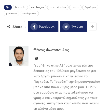
baskonia
euroleague
panathinaikos
pao bc
Ευρωλιγκα
μπασκονια
παναθηναικος
Share
Facebook
Twitter
Θάνος Φωτόπουλος
Γεννήθηκα στην Αθήνα στις αρχές της
δεκαετίας του 1980 και μεγάλωσα σε μια
κατεξοχήν μπασκετική γειτονιά το
Παγκράτι. Το "σαράκι" της δημοσιογραφίας
μπήκε από πολύ νωρίς μέσα μου. Ήμουν
στο γυμνάσιο όταν πρωτοξεκίνησα να
γράφω και να κρατώ σημειώσεις για τους
αγώνες. Αυτή ήταν και η σπίθα που άναψε
τη φλόγα μέσα μου.