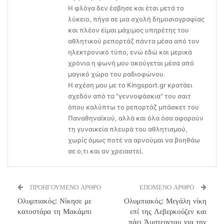
Η φλόγα δεν έσβησε και έτσι μετά το
λύκειο, πήγα σε μια σχολή δημοσιογραφίας
και πλέον είμαι μάχιμος υπηρέτης του
αθλητικού ρεπορτάζ πάντα μέσα από τον
ηλεκτρονικό τύπο, ενώ εδώ και μερικά
χρόνια η φωνή μου ακούγεται μέσα από
μαγικό χώρο του ραδιοφώνου.
Η σχέση μου με το Kingsport.gr κρατάει
σχεδόν από τα "γεννοφάσκια" του σαιτ
όπου καλύπτω το ρεπορτάζ μπάσκετ του
Παναθηναϊκού, αλλά και όλα όσα αφορούν
τη γυναικεία πλευρά του αθλητισμού,
χωρίς όμως ποτέ να αρνούμαι να βοηθάω
σε ο,τι και αν χρειαστεί.
ΠΡΟΗΓΟΥΜΕΝΟ ΑΡΘΡΟ
ΕΠΟΜΕΝΟ ΑΡΘΡΟ
Ολυμπιακός: Νίκησε με
Ολυμπιακός: Μεγάλη νίκη
κατοστάρα τη Μακάμπι
επί της Λεβερκούζεν και
πάει Άμστερνταμ για την