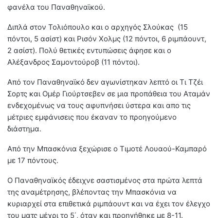
φανέλα του Παναθηναϊκού.
Διπλά στον Τολιόπουλο και ο αρχηγός Σλούκας (15
πόντοι, 5 ασίστ) και Ρισόν Χολμς (12 πόντοι, 6 ριμπάουντ,
2 ασίστ). Πολύ θετικές εντυπώσεις άφησε και ο
Αλέξανδρος Σαμοντούροβ (11 πόντοι).
Από τον Παναθηναϊκό δεν αγωνίστηκαν λεπτό οι Τι Τζέι
Σορτς και Ομέρ Γιούρτσεβεν σε μια προπάθεια του Αταμάν
ενδεχομένως να τους αφυπνήσει ύστερα και απο τις
μέτριες εμφάνισεις που έκαναν το προηγούμενο
διάστημα.
Από την Μπασκόνια ξεχώρισε ο Τιμοτέ Λουαού-Καμπαρό
με 17 πόντους.
Ο Παναθηναϊκός έδειχνε σαστισμένος στα πρώτα λεπτά
της αναμέτρησης, βλέποντας την Μπασκόνια να
κυριαρχεί στα επιθετικά ριμπάουντ και να έχει τον έλεγχο
του ματς μέχρι το 5΄, όταν και προηγήθηκε με 8-11.