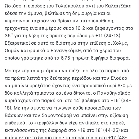
Ωστόσο, η είσοδος του Τολιόπουλου αντί του Καλαϊτζάκη
έδεσε την άμυνα, βελτίωσε τη δημιουργία και οι
«πράσινοι» άρχισαν να βρίσκουν αυτοπεποίθηση,
τρέχοντας ένα επιμέρους σκορ 16-2 και ξεφεύγοντας στα
36΄΄ για τη λήξη της πρώτης περιόδου με +11 (24-13).
Εξαιρετικοί σε αυτό το διάστημα στην επίθεση οι Χολμς,
Οσμάν και φυσικά ο Ερνανγκόμεθ, από τα χέρια του
οποίου γράφτηκε από τα 6,75 η πρώτη διψήφια διαφορά.
Με την «πράσινη» άμυνα να πιέζει σε όλο το παρκέ από
τα πρώτα λεπτά της δεύτερης περιόδου και τον Σλούκα
να μπαίνει ορεξάτος έχοντας ένα προσωπικό σερί 8-0 με
δύο κολλητά τρίποντα και ένα δίποντο, ο Παναθηναϊκός
κυριάρχησε στο παρκέ και στο 14΄ βρέθηκε στο +16΄ (34-
18). Με την άμυνα να «πνίγει» κάθε προσπάθεια των
Βάσκων και τον Σαμοντούροβ να μπαίνει στην εξίσωση
επιθετικά, το «τριφύλλι» δεν είχε αντίπαλο στο παρκέ,
εκτινάσσοντας της διαφορά στο +19 στο 18΄ (44-25) και
παίρνοντας το δρόμο προς τα αποδυτήρια στο +17 (48-