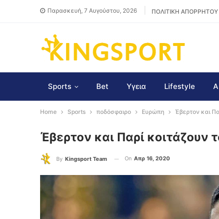
Παρασκευή, 7 Αυγούστου, 2026
ΠΟΛΙΤΙΚΗ ΑΠΟΡΡΗΤΟΥ
Sports
Bet
Υγεια
Lifestyle
Α
Home
Sports
ποδόσφαιρο
Ευρώπη
Έβερτον και Πα
Έβερτον και Παρί κοιτάζουν 
On
Απρ 16, 2020
By
Kingsport Team