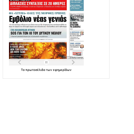
Τα
πρωτοσέλιδα
των
εφημερίδων