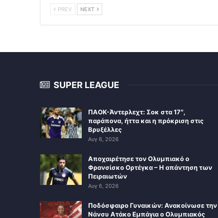
PREV
NEXT
SUPER LEAGUE
ΠΑΟΚ-Άντερλεχτ: Σοκ στα 17″,
παράπονα, ήττα και η πρόκριση στις
Βρυξέλλες
Αυγ 6, 2026
Αποχαιρέτησε τον Ολυμπιακό ο
Φρανσίσκο Ορτέγκα – Η απάντηση των
Πειραιωτών
Αυγ 6, 2026
Ποδόσφαιρο Γυναικών: Ανακοίνωσε την
Νάνσυ Ατάκο Εμπάγια ο Ολυμπιακός