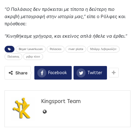
“Ο Παλάσιος δεν πρόκειται με τίποτα η δεύτερη πιο
ακριβή μεταγραφή στην ιστορία μας,”
είπε ο Ρόλφες και
πρόσθεσε:
“Κινηθήκαμε γρήγορα, και εκείνος απλά ήθελε να έρθει.”
Bayer Leverkusen
Palacios
river plate
Μπάγερ Λεβερκούζεν
Παλασιος
ριβερ πλειτ
Share
Facebook
Twitter
Kingsport Team