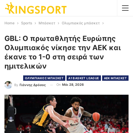
Home
Sports
Μπάσκετ
Ολυμπιακός μπάσκετ
GBL: Ο πρωταθλητής Ευρώπης
Ολυμπιακός νίκησε την ΑΕΚ και
έκανε το 1-0 στη σειρά των
ημιτελικών
ΟΛΥΜΠΙΑΚΟΣ ΜΠΑΣΚΕΤ
Α1 BASKET LEAGUE
ΑΕΚ ΜΠΑΣΚΕΤ
On
Μάι 28, 2026
By
Γιάννης Δρόσος