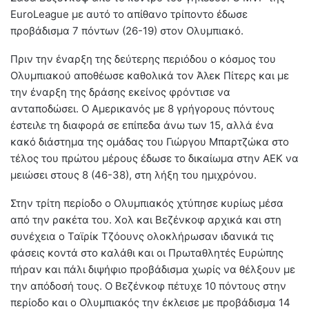
EuroLeague με αυτό το απίθανο τρίποντο έδωσε
προβάδισμα 7 πόντων (26-19) στον Ολυμπιακό.
Πριν την έναρξη της δεύτερης περιόδου ο κόσμος του
Ολυμπιακού αποθέωσε καθολικά τον Άλεκ Πίτερς και με
την έναρξη της δράσης εκείνος φρόντισε να
ανταποδώσει. Ο Αμερικανός με 8 γρήγορους πόντους
έστειλε τη διαφορά σε επίπεδα άνω των 15, αλλά ένα
κακό διάστημα της ομάδας του Γιώργου Μπαρτζώκα στο
τέλος του πρώτου μέρους έδωσε το δικαίωμα στην ΑΕΚ να
μειώσει στους 8 (46-38), στη λήξη του ημιχρόνου.
Στην τρίτη περίοδο ο Ολυμπιακός χτύπησε κυρίως μέσα
από την ρακέτα του. Χολ και Βεζένκοφ αρχικά και στη
συνέχεια ο Ταϊρίκ Τζόουνς ολοκλήρωσαν ιδανικά τις
φάσεις κοντά στο καλάθι και οι Πρωταθλητές Ευρώπης
πήραν και πάλι διψήφιο προβάδισμα χωρίς να θέλξουν με
την απόδοσή τους. Ο Βεζένκοφ πέτυχε 10 πόντους στην
περίοδο και ο Ολυμπιακός την έκλεισε με προβάδισμα 14