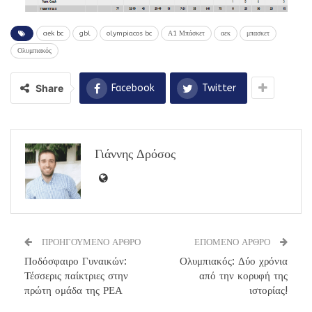
aek bc
gbl
olympiacos bc
Α1 Μπάσκετ
αεκ
μπασκετ
Ολυμπιακός
Share
Facebook
Twitter
Γιάννης Δρόσος
ΠΡΟΗΓΟΥΜΕΝΟ ΑΡΘΡΟ
ΕΠΟΜΕΝΟ ΑΡΘΡΟ
Ποδόσφαιρο Γυναικών:
Ολυμπιακός: Δύο χρόνια
Τέσσερις παίκτριες στην
από την κορυφή της
πρώτη ομάδα της ΡΕΑ
ιστορίας!