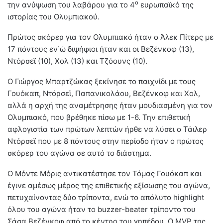
ο
την ανύψωση του λαβάρου για το 4
ευρωπαϊκό της
ιστορίας του Ολυμπιακού.
Πρώτος σκόρερ για τον Ολυμπιακό ήταν ο Άλεκ Πίτερς με
17 πόντους εν΄ώ διψήφιοι ήταν και οι Βεζένκοφ (13),
Ντόρσεϊ (10), Χολ (13) και Τζόουνς (10).
Ο Γιώργος Μπαρτζώκας ξεκίνησε το παιχνίδι με τους
Γουόκαπ, Ντόρσεϊ, Παπανικολάου, Βεζένκοφ και Χολ,
αλλά η αρχή της αναμέτρησης ήταν μουδιασμένη για τον
Ολυμπιακό, που βρέθηκε πίσω με 1-6. Την επιθετική
αφλογιστία των πρώτων λεπτών ήρθε να λύσει ο Τάιλερ
Ντόρσεϊ που με 8 πόντους στην περίοδο ήταν ο πρώτος
σκόρερ του αγώνα σε αυτό το διάστημα.
Ο Μόντε Μόρις αντικατέστησε τον Τόμας Γουόκαπ και
έγινε αμέσως μέρος της επιθετικής εξίσωσης του αγώνα,
πετυχαίνοντας δύο τρίποντα, ενώ το απόλυτο highlight
όλου του αγώνα ήταν το buzzer-beater τρίποντο του
Σάσα Βεζένκοφ από το κέντρο του γηπέδου. O MVP της