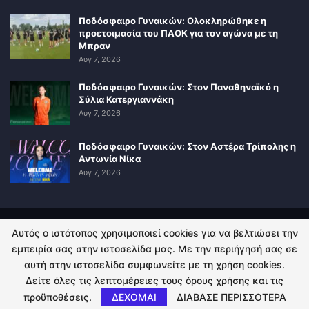
Ποδόσφαιρο Γυναικών: Ολοκληρώθηκε η
προετοιμασία του ΠΑΟΚ για τον αγώνα με τη
Μπραν
Αυγ 7, 2026
Ποδόσφαιρο Γυναικών: Στον Παναθηναϊκό η
Σύλια Κατεργιαννάκη
Αυγ 7, 2026
Ποδόσφαιρο Γυναικών: Στον Αστέρα Τρίπολης η
Αντωνία Νίκα
Αυγ 7, 2026
Αυτός ο ιστότοπος χρησιμοποιεί cookies για να βελτιώσει την
ΠΟΛΙΤΙΚΗ ΑΠΟΡΡΗΤΟΥ
ΕΠΙΚΟΙΝΩΝΙΑ
εμπειρία σας στην ιστοσελίδα μας. Με την περιήγησή σας σε
αυτή στην ιστοσελίδα συμφωνείτε με τη χρήση cookies.
© 2026 - Kingsport.gr. All Rights Reserved.
Δείτε όλες τις λεπτομέρειες τους όρους χρήσης και τις
προϋποθέσεις.
ΔΕΧΟΜΑΙ
ΔΙΑΒΑΣΕ ΠΕΡΙΣΣΟΤΕΡΑ