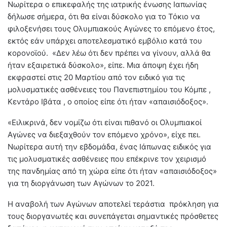
Νωρίτερα ο επικεφαλής της ιατρικής ένωσης Ιαπωνίας
δήλωσε σήμερα, ότι θα είναι δύσκολο για το Τόκιο να
φιλοξενήσει τους Ολυμπιακούς Αγώνες το επόμενο έτος,
εκτός εάν υπάρχει αποτελεσματικό εμβόλιο κατά του
κορονοϊού. «Δεν λέω ότι δεν πρέπει να γίνουν, αλλά θα
ήταν εξαιρετικά δύσκολο», είπε. Μια άποψη έχει ήδη
εκφραστεί στις 20 Μαρτίου από τον ειδικό για τις
μολυσματικές ασθένειες του Πανεπιστημίου του Κόμπε ,
Κεντάρο Ιβάτα , ο οποίος είπε ότι ήταν «απαισιόδοξος».
«Ειλικρινά, δεν νομίζω ότι είναι πιθανό οι Ολυμπιακοί
Αγώνες να διεξαχθούν τον επόμενο χρόνο», είχε πει.
Νωρίτερα αυτή την εβδομάδα, ένας Ιάπωνας ειδικός για
τις μολυσματικές ασθένειες που επέκρινε τον χειρισμό
της πανδημίας από τη χώρα είπε ότι ήταν «απαισιόδοξος»
για τη διοργάνωση των Αγώνων το 2021.
Η αναβολή των Αγώνων αποτελεί τεράστια πρόκληση για
τους διοργανωτές και συνεπάγεται σημαντικές πρόσθετες