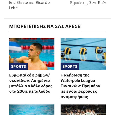
Eric Steele και Ricardo
Ερμπέν της Σεντ Ετιέν
Leite
ΜΠΟΡΕΙ ΕΠΙΣΗΣ ΝΑ ΣΑΣ ΑΡΕΣΕΙ
SPORTS
SPORTS
Ευρωπαϊκό εφήβων/
Η κλήρωση της
νεανίδων: Ασημένιο
Waterpolo League
μετάλλιο ο Κάλανδρος
Γυναικών: Πρεμιέρα
στα 200μ. πεταλούδα
με ενδιαφέρουσες
αναμετρήσεις