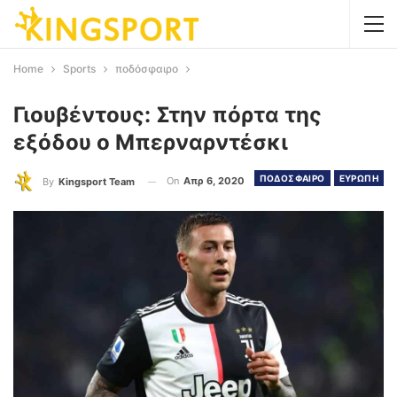
Home
Sports
ποδόσφαιρο
Γιουβέντους: Στην πόρτα της
εξόδου ο Μπερναρντέσκι
ΠΟΔΟΣΦΑΙΡΟ
ΕΥΡΩΠΗ
On
Απρ 6, 2020
By
Kingsport Team