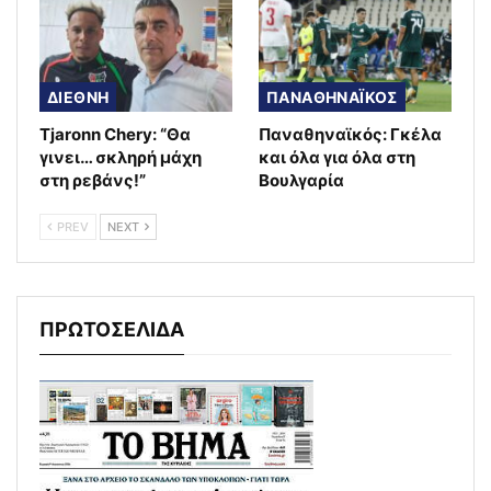
ΔΙΕΘΝΗ
ΠΑΝΑΘΗΝΑΪΚΟΣ
Tjaronn Chery: “Θα
Παναθηναϊκός: Γκέλα
γινει… σκληρή μάχη
και όλα για όλα στη
στη ρεβάνς!”
Βουλγαρία
PREV
NEXT
ΠΡΩΤΟΣΕΛΙΔΑ