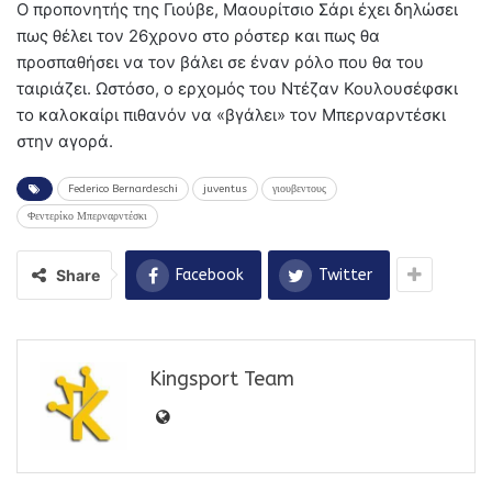
Ο προπονητής της Γιούβε, Μαουρίτσιο Σάρι έχει δηλώσει
πως θέλει τον 26χρονο στο ρόστερ και πως θα
προσπαθήσει να τον βάλει σε έναν ρόλο που θα του
ταιριάζει. Ωστόσο, ο ερχομός του Ντέζαν Κουλουσέφσκι
το καλοκαίρι πιθανόν να «βγάλει» τον Μπερναρντέσκι
στην αγορά.
Federico Bernardeschi
juventus
γιουβεντους
Φεντερίκο Μπερναρντέσκι
Share
Facebook
Twitter
Kingsport Team