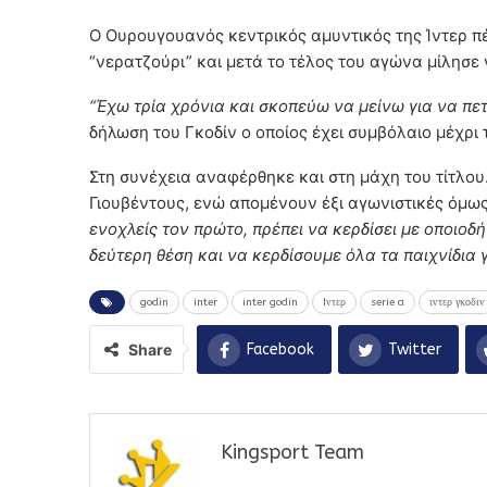
Ο Ουρουγουανός κεντρικός αμυντικός της Ίντερ πέ
“νερατζούρι” και μετά το τέλος του αγώνα μίλησε 
“Έχω τρία χρόνια και σκοπεύω να μείνω για να πε
δήλωση του Γκοδίν ο οποίος έχει συμβόλαιο μέχρι 
Στη συνέχεια αναφέρθηκε και στη μάχη του τίτλου
Γιουβέντους, ενώ απομένουν έξι αγωνιστικές όμω
ενοχλείς τον πρώτο, πρέπει να κερδίσει με οποιο
δεύτερη θέση και να κερδίσουμε όλα τα παιχνίδια 
godin
inter
inter godin
Iντερ
serie a
ιντερ γκοδιν
Share
Facebook
Twitter
Kingsport Team