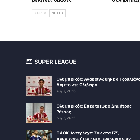
PREV
NEXT
SUPER LEAGUE
Ολυμπιακός: Ανακοινώθηκε ο Τζουλιάν
Λόμπο ντε Ολιβέιρα
Αυγ 7, 2026
Ολυμπιακός: Επέστρεψε ο Δημήτρης
Ρέτσος
Αυγ 7, 2026
ΠΑΟΚ-Άντερλεχτ: Σοκ στα 17″,
παράπονα, ήττα και η πρόκριση στις