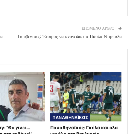
ΕΠΟΜΕΝΟ ΑΡΘΡΟ
ια
Γιουβέντους: Έτοιμος να ανανεώσει ο Πάολο Ντιμπάλα
ΠΑΝΑΘΗΝΑΪΚΟΣ
ry: “Θα γινει…
Παναθηναϊκός: Γκέλα και όλα
η στη ρεβάνς!”
για όλα στη Βουλγαρία