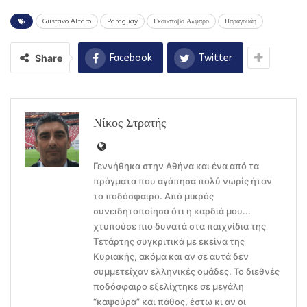
Gustavo Alfaro
Paraguay
Γκουσταβο Αλφαρο
Παραγουάη
Share
Facebook
Twitter
Νίκος Στρατής
Γεννήθηκα στην Αθήνα και ένα από τα
πράγματα που αγάπησα πολύ νωρίς ήταν
το ποδόσφαιρο. Από μικρός
συνειδητοποίησα ότι η καρδιά μου...
χτυπούσε πιο δυνατά στα παιχνίδια της
Τετάρτης συγκριτικά με εκείνα της
Κυριακής, ακόμα και αν σε αυτά δεν
συμμετείχαν ελληνικές ομάδες. Το διεθνές
ποδόσφαιρο εξελίχτηκε σε μεγάλη
“καψούρα” και πάθος, έστω κι αν οι