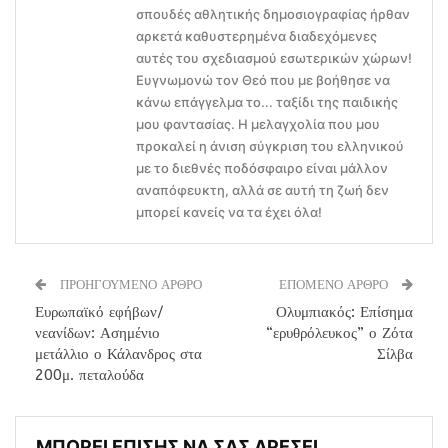
σπουδές αθλητικής δημοσιογραφίας ήρθαν
αρκετά καθυστερημένα διαδεχόμενες
αυτές του σχεδιασμού εσωτερικών χώρων!
Ευγνωμονώ τον Θεό που με βοήθησε να
κάνω επάγγελμα το... ταξίδι της παιδικής
μου φαντασίας. Η μελαγχολία που μου
προκαλεί η άνιση σύγκριση του ελληνικού
με το διεθνές ποδόσφαιρο είναι μάλλον
αναπόφευκτη, αλλά σε αυτή τη ζωή δεν
μπορεί κανείς να τα έχει όλα!
ΠΡΟΗΓΟΥΜΕΝΟ ΑΡΘΡΟ
ΕΠΟΜΕΝΟ ΑΡΘΡΟ
Ευρωπαϊκό εφήβων/
Ολυμπιακός: Επίσημα
νεανίδων: Ασημένιο
“ερυθρόλευκος” ο Ζότα
μετάλλιο ο Κάλανδρος στα
Σίλβα
200μ. πεταλούδα
ΜΠΟΡΕΙ ΕΠΙΣΗΣ ΝΑ ΣΑΣ ΑΡΕΣΕΙ