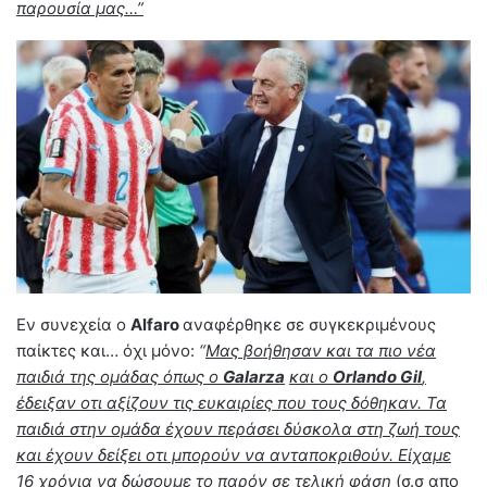
παρουσία μας…”
Εν συνεχεία ο
Alfaro
αναφέρθηκε σε συγκεκριμένους
παίκτες και… όχι μόνο:
“
Μας βοήθησαν και τα πιο νέα
παιδιά της ομάδας όπως ο
Galarza
και ο
Orlando Gil
,
έδειξαν οτι αξίζουν τις ευκαιρίες που τους δόθηκαν. Τα
παιδιά στην ομάδα έχουν περάσει δύσκολα στη ζωή τους
και έχουν δείξει οτι μπορούν να ανταποκριθούν. Είχαμε
16 χρόνια να δώσουμε το παρόν σε τελική φάση
(σ.σ απο