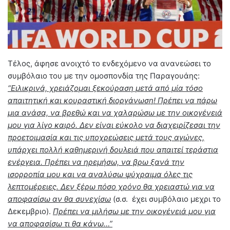
Τέλος, άφησε ανοιχτό το ενδεχόμενο να ανανεώσει το
συμβόλαιο του με την ομοσπονδία της Παραγουάης:
“Ειλικρινά, χρειάζομαι ξεκούραση μετά από μία τόσο
απαιτητική και κουραστική διοργάνωση! Πρέπει να πάρω
μια ανάσα, να βρεθώ και να χαλαρώσω με την οικογένειά
μου για λίγο καιρό. Δεν είναι εύκολο να διαχειρίζεσαι την
προετοιμασία και τις υποχρεώσεις μετά τους αγώνες,
υπάρχει πολλή καθημερινή δουλειά που απαιτεί τεράστια
ενέργεια. Πρέπει να ηρεμήσω, να βρω ξανά την
ισορροπία μου και να αναλύσω ψύχραιμα όλες τις
λεπτομέρειες. Δεν ξέρω πόσο χρόνο θα χρειαστώ για να
αποφασίσω αν θα συνεχίσω
(σ.σ. έχει συμβόλαιο μεχρι το
Δεκεμβριο).
Πρέπει να μιλήσω με την οικογένειά μου για
να αποφασίσω τι θα κάνω
…”