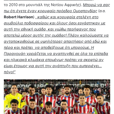
το 2010 στο μουντιάλ της Νοτίου Αφρικής).
Μπορώ να σας
πω ότι έχετε έναν κορυφαίο πρόεδρο Ομοσπονδίας
(σ.σ.
Robert Harrison
)
, καθώς και κορυφαία στελέχη στο
συμβούλιο ποδοσφαίρου και όλους όσοι εργάστηκαν με
αυτή την εθνική ομάδα, και νιώθω περήφανος που
αποτελώ μέρος αυτής της ομάδας! Πλέον καλούμαστε να
ανταποκριθούμε σε υψηλότερες απαιτήσεις από εδώ και
πέρα και πρέπει να αποδείξουμε ότι μπορούμε. Η
Παραγουάη χρειάζεται να αναπτυχθεί σε όλα τα επίπεδα
και ηλικιακά κλιμάκια επομένως πρέπει να σκεφτώ αν
είμαι έτοιμος για αυτή την ανάπτυξη που εμπεριέχει…
πόνο!
”