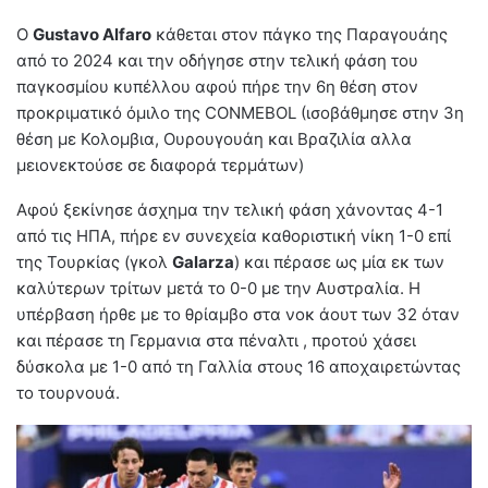
Ο
Gustavo Alfaro
κάθεται στον πάγκο της Παραγουάης
από το 2024 και την οδήγησε στην τελική φάση του
παγκοσμίου κυπέλλου αφού πήρε την 6η θέση στον
προκριματικό όμιλο της CONMEBOL (ισοβάθμησε στην 3η
θέση με Κολομβια, Ουρουγουάη και Βραζιλία αλλα
μειονεκτούσε σε διαφορά τερμάτων)
Αφού ξεκίνησε άσχημα την τελική φάση χάνοντας 4-1
από τις ΗΠΑ, πήρε εν συνεχεία καθοριστική νίκη 1-0 επί
της Τουρκίας (γκολ
Galarza
) και πέρασε ως μία εκ των
καλύτερων τρίτων μετά το 0-0 με την Αυστραλία. Η
υπέρβαση ήρθε με το θρίαμβο στα νοκ άουτ των 32 όταν
και πέρασε τη Γερμανια στα πέναλτι , προτού χάσει
δύσκολα με 1-0 από τη Γαλλία στους 16 αποχαιρετώντας
το τουρνουά.