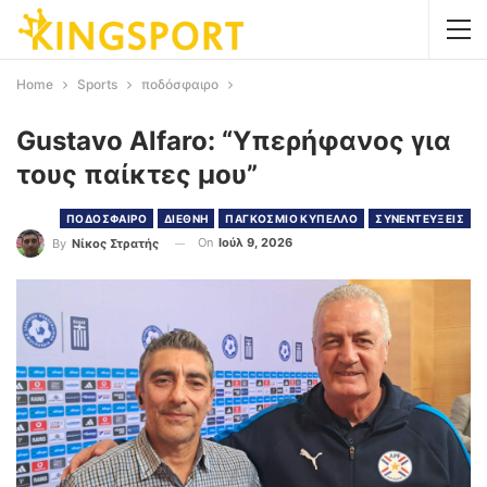
Home
Sports
ποδόσφαιρο
Gustavo Alfaro: “Υπερήφανος για
τους παίκτες μου”
ΠΟΔΟΣΦΑΙΡΟ
ΔΙΕΘΝΗ
ΠΑΓΚΟΣΜΙΟ ΚΥΠΕΛΛΟ
ΣΥΝΕΝΤΕΥΞΕΙΣ
On
Ιούλ 9, 2026
By
Νίκος Στρατής