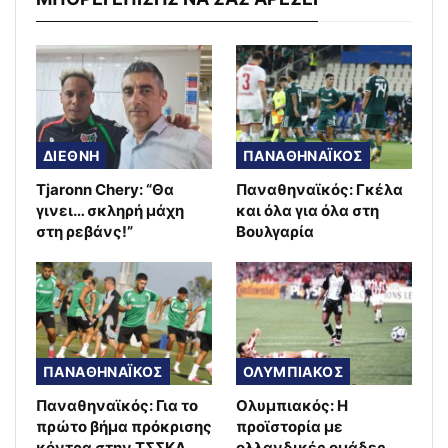
ΔΙΕΘΝΗ
ΠΑΝΑΘΗΝΑΪΚΟΣ
Tjaronn Chery: “Θα
Παναθηναϊκός: Γκέλα
γινει… σκληρή μάχη
και όλα για όλα στη
στη ρεβάνς!”
Βουλγαρία
ΠΑΝΑΘΗΝΑΪΚΟΣ
ΟΛΥΜΠΙΑΚΟΣ
Παναθηναϊκός: Για το
Ολυμπιακός: Η
πρώτο βήμα πρόκρισης
προϊστορία με
κόντρα στην ΤΣΣΚΑ
ολλανδικές ομάδες