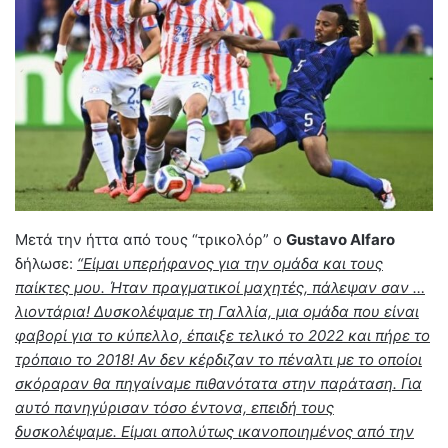
Mετά την ήττα από τους “τρικολόρ” ο
Gustavo Alfaro
δήλωσε:
“Είμαι υπερήφανος για την ομάδα και τους
παίκτες μου. Ήταν πραγματικοί μαχητές, πάλεψαν σαν …
λιοντάρια! Δυσκολέψαμε τη Γαλλία, μια ομάδα που είναι
φαβορί για το κύπελλο, έπαιξε τελικό το 2022 και πήρε το
τρόπαιο το 2018! Αν δεν κέρδιζαν το πέναλτι με το οποίοι
σκόραραν θα πηγαίναμε πιθανότατα στην παράταση. Για
αυτό πανηγύρισαν τόσο έντονα, επειδή τους
δυσκολέψαμε. Είμαι απολύτως ικανοποιημένος από την