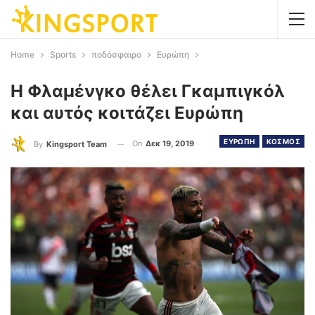
Home
Sports
ποδόσφαιρο
Ευρώπη
H Φλαμένγκο θέλει Γκαμπιγκόλ
και αυτός κοιτάζει Ευρώπη
ΕΥΡΩΠΗ
ΚΟΣΜΟΣ
On
Δεκ 19, 2019
By
Kingsport Team