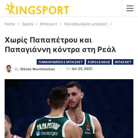
Home
Sports
Μπάσκετ
Παναθηναϊκός μπάσκετ
Χωρίς Παπαπέτρου και
Παπαγιάννη κόντρα στη Ρεάλ
ΠΑΝΑΘΗΝΑΪΚΟΣ ΜΠΑΣΚΕΤ
EUROLEAGUE
ΜΠΑΣΚΕΤ
On
Ιαν 25, 2021
By
Θάνος Φωτόπουλος