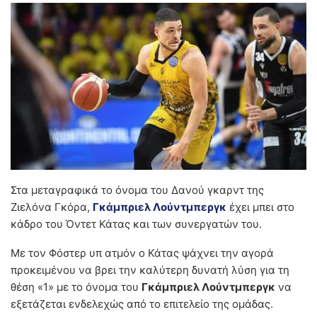
Στα μεταγραφικά το όνομα του Δανού γκαρντ της
Ζιελόνα Γκόρα,
Γκάμπριελ Λούντμπεργκ
έχει μπει στο
κάδρο του Όντετ Κάτας και των συνεργατών του.
Με τον Φόστερ υπ ατμόν ο Κάτας ψάχνει την αγορά
προκειμένου να βρει την καλύτερη δυνατή λύση για τη
θέση «1» με το όνομα του
Γκάμπριελ Λούντμπεργκ
να
εξετάζεται ενδελεχώς από το επιτελείο της ομάδας.