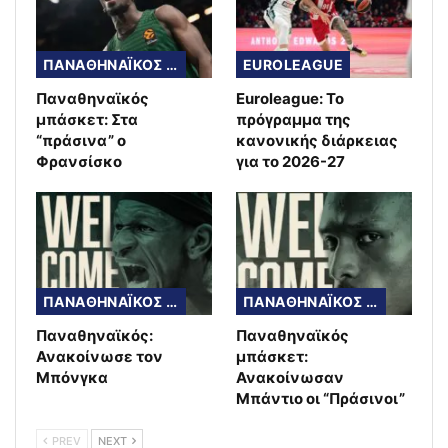
ΠΑΝΑΘΗΝΑΪΚΟΣ ΜΠΑΣΚΕΤ
EUROLEAGUE
Παναθηναϊκός
Euroleague: Το
μπάσκετ: Στα
πρόγραμμα της
“πράσινα” ο
κανονικής διάρκειας
Φρανσίσκο
για το 2026-27
ΠΑΝΑΘΗΝΑΪΚΟΣ ΜΠΑΣΚΕΤ
ΠΑΝΑΘΗΝΑΪΚΟΣ ΜΠΑΣΚΕΤ
Παναθηναϊκός:
Παναθηναϊκός
Ανακοίνωσε τον
μπάσκετ:
Μπόνγκα
Ανακοίνωσαν
Μπάντιο οι “Πράσινοι”
PREV
NEXT