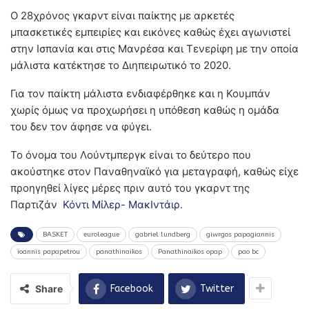
Ο 28χρόνος γκαρντ είναι παίκτης με αρκετές
μπασκετικές εμπειρίες και εικόνες καθώς έχει αγωνιστεί
στην Ισπανία και στις Μανρέσα και Τενερίφη με την οποία
μάλιστα κατέκτησε το Διηπειρωτικό το 2020.
Για τον παίκτη μάλιστα ενδιαφέρθηκε και η Κουμπάν
χωρίς όμως να προχωρήσει η υπόθεση καθώς η ομάδα
του δεν τον άφησε να φύγει.
Το όνομα του Λούντμπεργκ είναι το δεύτερο που
ακούστηκε στον Παναθηναϊκό για μεταγραφή, καθώς είχε
προηγηθεί λίγες μέρες πριν αυτό του γκαρντ της
Παρτιζάν
Κόντι Μίλερ- ΜακΙντάιρ.
BASKET
euroleague
gabriel lundberg
giwrgos papagiannis
ioannis papapetrou
panathinaikos
Panathinaikos opap
pao bc
Share
Facebook
Twitter