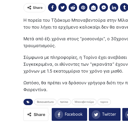
Share
Η πορεία του Τζιάκομο Μποναβεντούρα στην Μίλαν
του που λήγει το ερχόμενο καλοκαίρι δεν θα αναν
Μετά από έξι χρόνια στους “ροσοονέρι”, ο 30χρονο
τραυματισμούς.
Σύμφωνα με πληροφορίες, η Τορίνο έχει ανεβάσει 
Συγκεκριμένα, οι ιθύνοντες των “γκρανάτα” έχου
χρόνων με 1.5 εκατομμύρια τον χρόνο για μισθό.
Ωστόσο, θα πρέπει να δράσουν γρήγορα διότι την π
Φιορεντίνα.
Bonaventura
torino
Μποναβεντούρα
τορινο
Share
Facebook
Twitter