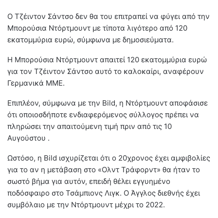
Ο Τζέιντον Σάντσο δεν θα του επιτραπεί να φύγει από την
Μπορούσια Ντόρτμουντ με τίποτα λιγότερο από 120
εκατομμύρια ευρώ, σύμφωνα με δημοσιεύματα.
Η Μπορούσια Ντόρτμουντ απαιτεί 120 εκατομμύρια ευρώ
για τον Τζέιντον Σάντσο αυτό το καλοκαίρι, αναφέρουν
Γερμανικά ΜΜΕ.
Επιπλέον, σύμφωνα με την Bild, η Ντόρτμουντ αποφάσισε
ότι οποιοσδήποτε ενδιαφερόμενος σύλλογος πρέπει να
πληρώσει την απαιτούμενη τιμή πριν από τις 10
Αυγούστου .
Ωστόσο, η Bild ισχυρίζεται ότι ο 20χρονος έχει αμφιβολίες
για το αν η μετάβαση στο «Ολντ Τράφορντ» θα ήταν το
σωστό βήμα για αυτόν, επειδή θέλει εγγυημένο
ποδόσφαιρο στο Τσάμπιονς Λιγκ. Ο Άγγλος διεθνής έχει
συμβόλαιο με την Ντόρτμουντ μέχρι το 2022.