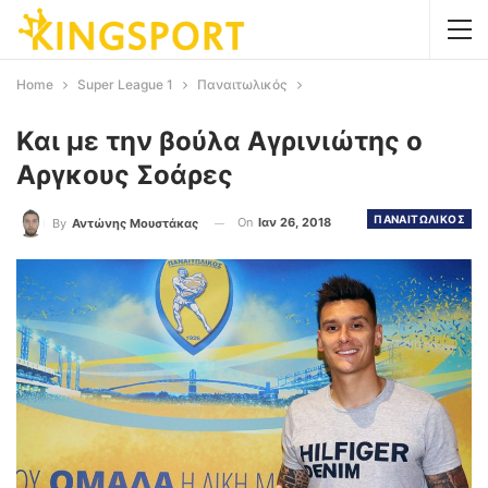
Home
Super League 1
Παναιτωλικός
Και με την βούλα Αγρινιώτης ο
Αργκους Σοάρες
ΠΑΝΑΙΤΩΛΙΚΟΣ
On
Ιαν 26, 2018
By
Αντώνης Μουστάκας