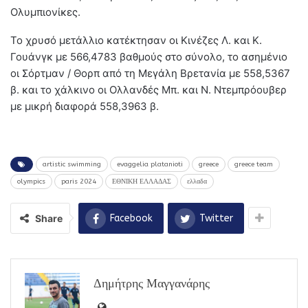
Ολυμπιονίκες.
Το χρυσό μετάλλιο κατέκτησαν οι Κινέζες Λ. και Κ.
Γουάνγκ με 566,4783 βαθμούς στο σύνολο, το ασημένιο
οι Σόρτμαν / Θορπ από τη Μεγάλη Βρετανία με 558,5367
β. και το χάλκινο οι Ολλανδές Μπ. και Ν. Ντεμπρόουβερ
με μικρή διαφορά 558,3963 β.
artistic swimming
evaggelia platanioti
greece
greece team
olympics
paris 2024
ΕΘΝΙΚΗ ΕΛΛΑΔΑΣ
ελλαδα
Share
Facebook
Twitter
Δημήτρης Μαγγανάρης