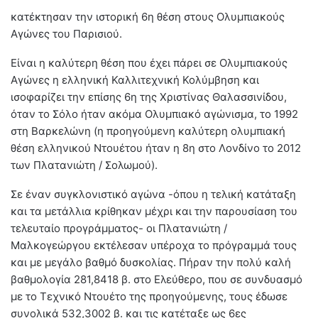
κατέκτησαν την ιστορική 6η θέση στους Ολυμπιακούς
Αγώνες του Παρισιού.
Είναι η καλύτερη θέση που έχει πάρει σε Ολυμπιακούς
Αγώνες η ελληνική Καλλιτεχνική Κολύμβηση και
ισοφαρίζει την επίσης 6η της Χριστίνας Θαλασσινίδου,
όταν το Σόλο ήταν ακόμα Ολυμπιακό αγώνισμα, το 1992
στη Βαρκελώνη (η προηγούμενη καλύτερη ολυμπιακή
θέση ελληνικού Ντουέτου ήταν η 8η στο Λονδίνο το 2012
των Πλατανιώτη / Σολωμού).
Σε έναν συγκλονιστικό αγώνα -όπου η τελική κατάταξη
και τα μετάλλια κρίθηκαν μέχρι και την παρουσίαση του
τελευταίο προγράμματος- οι Πλατανιώτη /
Μαλκογεώργου εκτέλεσαν υπέροχα το πρόγραμμά τους
και με μεγάλο βαθμό δυσκολίας. Πήραν την πολύ καλή
βαθμολογία 281,8418 β. στο Ελεύθερο, που σε συνδυασμό
με το Τεχνικό Ντουέτο της προηγούμενης, τους έδωσε
συνολικά 532,3002 β. και τις κατέταξε ως 6ες