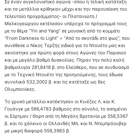
Σε έναν συγκλονιστικό αγώνα -όπου η τελική κατάταξη
και τα μετάλλια κρίθηκαν μέχρι και την παρουσίαση του
τελευταίο προγράμματος- οι Πλατανιώτη /
Μαλκογεώργου εκτέλεσαν υπέροχα το πρόγραμμά τους
με το θέμα “Yin and Yang” σε μουσική από το κομμάτι
“From Darkness to Light” = “Από το σκοτάδι στο φως”, που
συνέθεσε ο Νίκος Τερζής ειδικά για το Ντουέτο μας και
ακούστηκε για πρώτη φορά στους Αγώνες του Παρισιού
και με μεγάλο βαθμό δυσκολίας. Πήραν την πολύ καλή
βαθμολογία 281,8418 β. στο Ελεύθερο, που σε συνδυασμό
με το Τεχνικό Ντουέτο της προηγούμενης, τους έδωσε
συνολικά 532,3002 β. και τις κατέταξε ως 6ες
Ολυμπιονίκες.
Το χρυσό μετάλλιο κατέκτησαν οι Κινέζες Λ. και Κ.
Γουάνγκ με 566,4783 βαθμούς στο σύνολο, το ασημένιο
οι Σόρτμαν / Θορπ από τη Μεγάλη Βρετανία με 558,5367
β. και το χάλκινο οι Ολλανδές Μπ. και Ν. Ντεμπρόουβερ
με μικρή διαφορά 558,3963 β.