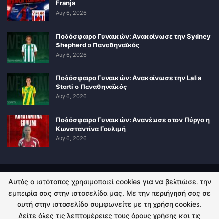
Franja
Αυγ 6, 2026
Ποδόσφαιρο Γυναικών: Ανακοίνωσε την Sydney
Shepherd ο Παναθηναϊκός
Αυγ 6, 2026
Ποδόσφαιρο Γυναικών: Ανακοίνωσε την Lalia
Storti ο Παναθηναϊκός
Αυγ 6, 2026
Ποδόσφαιρο Γυναικών: Ανανέωσε στον Πύργο η
Κωνσταντίνα Γουλιμή
Αυγ 6, 2026
Αυτός ο ιστότοπος χρησιμοποιεί cookies για να βελτιώσει την
ΠΟΛΙΤΙΚΗ ΑΠΟΡΡΗΤΟΥ
ΕΠΙΚΟΙΝΩΝΙΑ
εμπειρία σας στην ιστοσελίδα μας. Με την περιήγησή σας σε
αυτή στην ιστοσελίδα συμφωνείτε με τη χρήση cookies.
© 2026 - Kingsport.gr. All Rights Reserved.
Δείτε όλες τις λεπτομέρειες τους όρους χρήσης και τις