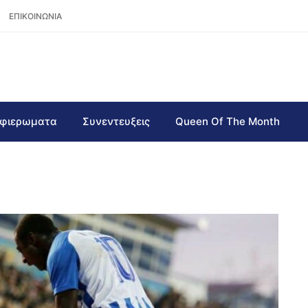
ΕΠΙΚΟΙΝΩΝΙΑ
φιερωματα
Συνεντευξεις
Queen Of The Month