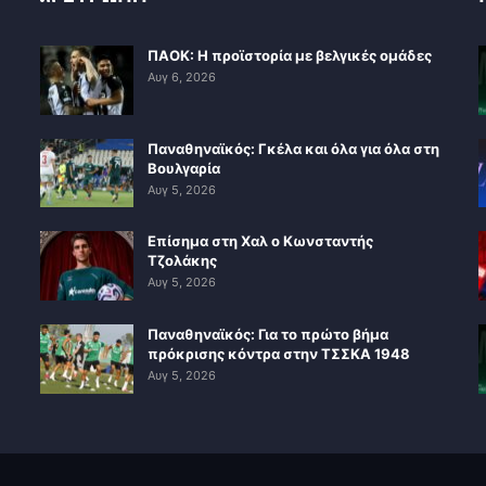
ΠΑΟΚ: Η προϊστορία με βελγικές ομάδες
Αυγ 6, 2026
Παναθηναϊκός: Γκέλα και όλα για όλα στη
Βουλγαρία
Αυγ 5, 2026
Επίσημα στη Χαλ ο Κωνσταντής
Τζολάκης
Αυγ 5, 2026
Παναθηναϊκός: Για το πρώτο βήμα
πρόκρισης κόντρα στην ΤΣΣΚΑ 1948
Αυγ 5, 2026