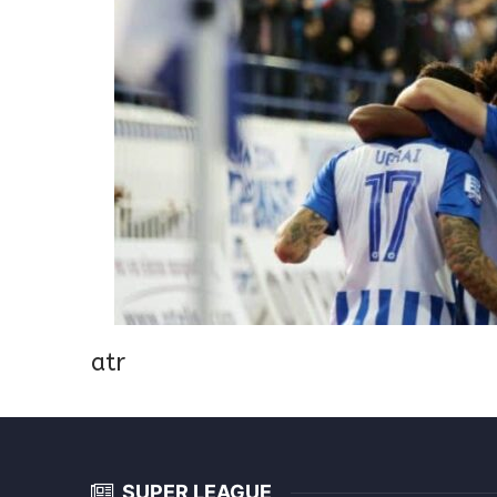
atr
SUPER LEAGUE