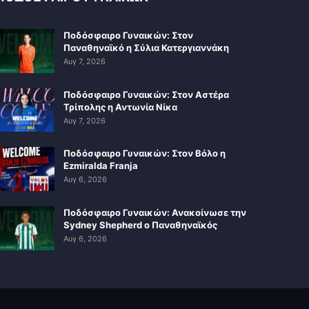
Ποδόσφαιρο Γυναικών: Στον
Παναθηναϊκό η Σύλια Κατεργιαννάκη
Αυγ 7, 2026
Ποδόσφαιρο Γυναικών: Στον Αστέρα
Τρίπολης η Αντωνία Νίκα
Αυγ 7, 2026
Ποδόσφαιρο Γυναικών: Στον Βόλο η
Ezmiralda Franja
Αυγ 6, 2026
Ποδόσφαιρο Γυναικών: Ανακοίνωσε την
Sydney Shepherd ο Παναθηναϊκός
Αυγ 6, 2026