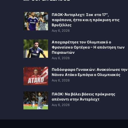
ΠΑΟΚ-Άντερλεχτ: Σοκ στα 17″,
παράπονα, ήττα και η πρόκριση στις
Βρυξέλλες
Αυγ 6, 2026
Αποχαιρέτησε τον Ολυμπιακό ο
Φρανσίσκο Ορτέγκα – Η απάντηση των
Πειραιωτών
Αυγ 6, 2026
Ποδόσφαιρο Γυναικών: Ανακοίνωσε την
Νάνσυ Ατάκο Εμπάγια ο Ολυμπιακός
Αυγ 6, 2026
ΠΑΟΚ: Να βάλει βάσεις πρόκρισης
απέναντι στην Άντερλεχτ
Αυγ 6, 2026