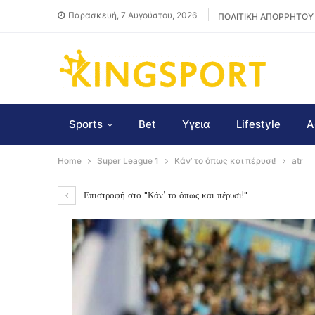
Παρασκευή, 7 Αυγούστου, 2026
ΠΟΛΙΤΙΚΗ ΑΠΟΡΡΗΤΟΥ
Sports
Bet
Υγεια
Lifestyle
Α
Home
Super League 1
Κάν’ το όπως και πέρυσι!
atr
Επιστροφή στο "Κάν’ το όπως και πέρυσι!"