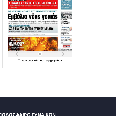
Τα
πρωτοσέλιδα
των
εφημερίδων
ΠΟΔΟΣΦΑΙΡΟ ΓΥΝΑΙΚΩΝ