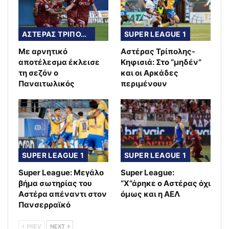
ΑΣΤΕΡΑΣ ΤΡΙΠΟΛΗΣ
SUPER LEAGUE 1
Με αρνητικό
Αστέρας Τρίπολης-
αποτέλεσμα έκλεισε
Κηφισιά: Στο “μηδέν”
τη σεζόν ο
και οι Αρκάδες
Παναιτωλικός
περιμένουν
SUPER LEAGUE 1
SUPER LEAGUE 1
Super League: Μεγάλο
Super League:
βήμα σωτηρίας του
“Χ”άρηκε ο Αστέρας όχι
Αστέρα απέναντι στον
όμως και η ΑΕΛ
Πανσερραϊκό
PREV
NEXT