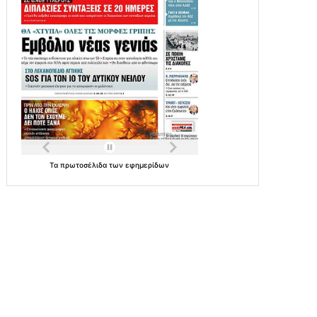
Τα
πρωτοσέλιδα
των
εφημερίδων