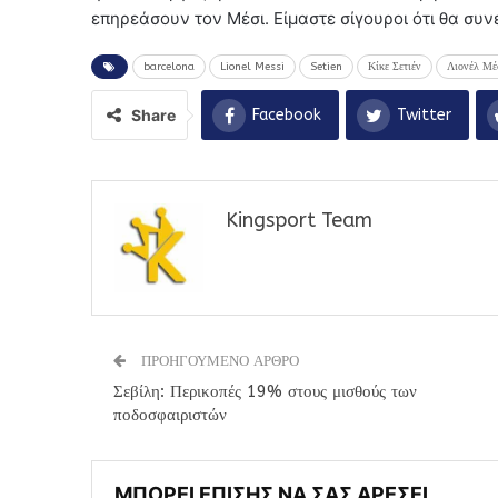
επηρεάσουν τον Μέσι. Είμαστε σίγουροι ότι θα συν
barcelona
Lionel Messi
Setien
Κίκε Σετιέν
Λιονέλ Μέ
Share
Facebook
Twitter
Kingsport Team
ΠΡΟΗΓΟΥΜΕΝΟ ΑΡΘΡΟ
Σεβίλη: Περικοπές 19% στους μισθούς των
ποδοσφαιριστών
ΜΠΟΡΕΙ ΕΠΙΣΗΣ ΝΑ ΣΑΣ ΑΡΕΣΕΙ