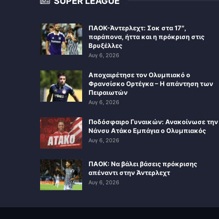
SUPER LEAGUE
ΠΑΟΚ-Άντερλεχτ: Σοκ στα 17″,
παράπονα, ήττα και η πρόκριση στις
Βρυξέλλες
Αυγ 6, 2026
Αποχαιρέτησε τον Ολυμπιακό ο
Φρανσίσκο Ορτέγκα – Η απάντηση των
Πειραιωτών
Αυγ 6, 2026
Ποδόσφαιρο Γυναικών: Ανακοίνωσε την
Νάνσυ Ατάκο Εμπάγια ο Ολυμπιακός
Αυγ 6, 2026
ΠΑΟΚ: Να βάλει βάσεις πρόκρισης
απέναντι στην Άντερλεχτ
Αυγ 6, 2026