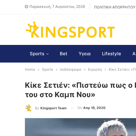
Παρασκευή, 7 Αυγούστου, 2026
ΠΟΛΙΤΙΚΗ ΑΠΟΡΡΗΤΟΥ
Sports
Bet
Υγεια
Lifestyle
Α
Home
Sports
ποδόσφαιρο
Ευρώπη
Κίκε Σετιέν: «
Κίκε Σετιέν: «Πιστεύω πως ο
του στο Καμπ Νου»
On
Απρ 16, 2020
By
Kingsport Team