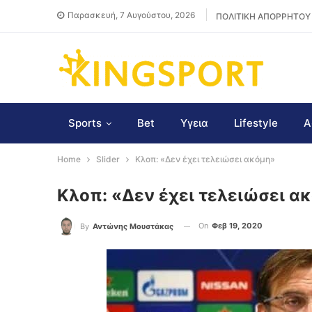
Παρασκευή, 7 Αυγούστου, 2026
ΠΟΛΙΤΙΚΗ ΑΠΟΡΡΗΤΟΥ
Sports
Bet
Υγεια
Lifestyle
Α
Home
Slider
Κλοπ: «Δεν έχει τελειώσει ακόμη»
Κλοπ: «Δεν έχει τελειώσει α
On
Φεβ 19, 2020
By
Αντώνης Μουστάκας