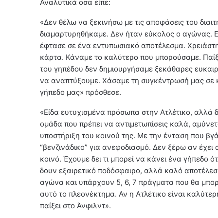
Αναλυτικά όσα είπε:
«Δεν θέλω να ξεκινήσω με τις αποφάσεις του διαιτ
διαμαρτυρηθήκαμε. Δεν ήταν εύκολος ο αγώνας. Ε
έφτασε σε ένα εντυπωσιακό αποτέλεσμα. Χρειάστη
κάρτα. Κάναμε το καλύτερο που μπορούσαμε. Παίξ
του γηπέδου δεν δημιουργήσαμε ξεκάθαρες ευκαιρί
να αναπτύξουμε. Χάσαμε τη συγκέντρωσή μας σε κ
γήπεδο μας» πρόσθεσε.
«Είδα ευτυχισμένα πρόσωπα στην Ατλέτικο, αλλά δε
ομάδα που πρέπει να αντιμετωπίσεις καλά, αμύνετα
υποστήριξη του κοινού της. Με την ένταση που βγ
“βενζινάδικο” για ανεφοδιασμό. Δεν ξέρω αν έχει
κοινό. Έχουμε δει τι μπορεί να κάνει ένα γήπεδο ό
δουν εξαιρετικό ποδόσφαιρο, αλλά καλό αποτέλεσ
αγώνα και υπάρχουν 5, 6, 7 πράγματα που θα μπ
αυτό το πλεονέκτημα. Αν η Ατλέτικο είναι καλύτερ
παίξει στο Άνφιλντ».