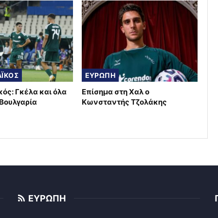
ΪΚΟΣ
ΕΥΡΩΠΗ
ός: Γκέλα και όλα
Επίσημα στη Χαλ ο
 Βουλγαρία
Κωνσταντής Τζολάκης
ΕΥΡΩΠΗ