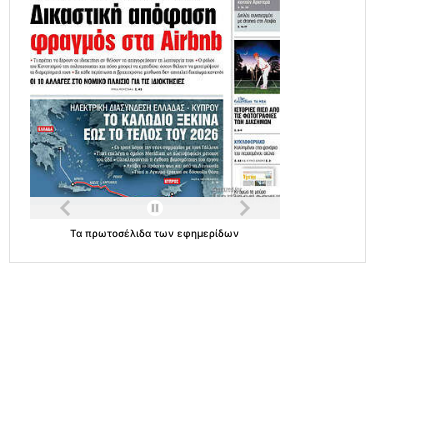
Τα
πρωτοσέλιδα
των
εφημερίδων