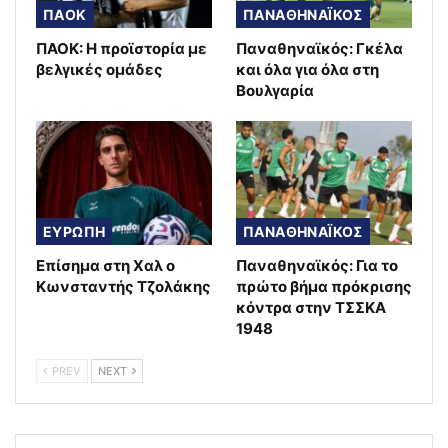
ΠΑΟΚ
ΠΑΝΑΘΗΝΑΪΚΟΣ
ΠΑΟΚ: Η προϊστορία με
Παναθηναϊκός: Γκέλα
βελγικές ομάδες
και όλα για όλα στη
Βουλγαρία
ΕΥΡΩΠΗ
ΠΑΝΑΘΗΝΑΪΚΟΣ
Επίσημα στη Χαλ ο
Παναθηναϊκός: Για το
Κωνσταντής Τζολάκης
πρώτο βήμα πρόκρισης
κόντρα στην ΤΣΣΚΑ
1948
PREV
NEXT