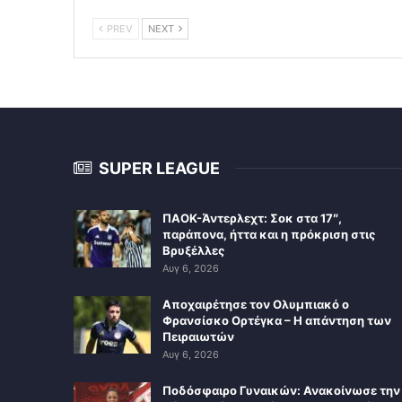
PREV
NEXT
SUPER LEAGUE
ΠΑΟΚ-Άντερλεχτ: Σοκ στα 17″,
παράπονα, ήττα και η πρόκριση στις
Βρυξέλλες
Αυγ 6, 2026
Αποχαιρέτησε τον Ολυμπιακό ο
Φρανσίσκο Ορτέγκα – Η απάντηση των
Πειραιωτών
Αυγ 6, 2026
Ποδόσφαιρο Γυναικών: Ανακοίνωσε την