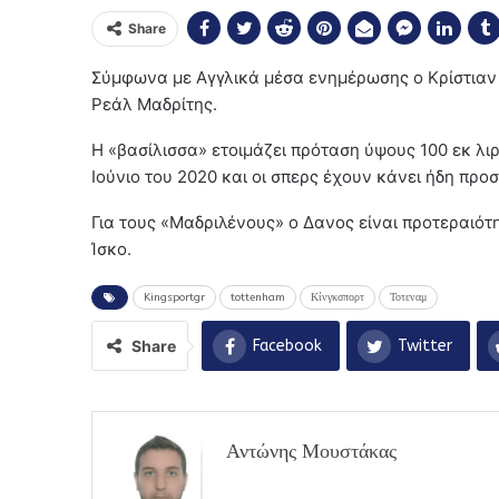
Share
Σύμφωνα με Αγγλικά μέσα ενημέρωσης ο Κρίστιαν Έ
Ρεάλ Μαδρίτης.
Η «βασίλισσα» ετοιμάζει πρόταση ύψους 100 εκ λιρ
Ιούνιο του 2020 και οι σπερς έχουν κάνει ήδη προ
Για τους «Μαδριλένους» ο Δανος είναι προτεραιό
Ίσκο.
Kingsportgr
tottenham
Κίνγκσπορτ
Τοτεναμ
Share
Facebook
Twitter
Αντώνης Μουστάκας