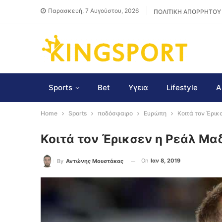
Παρασκευή, 7 Αυγούστου, 2026
ΠΟΛΙΤΙΚΗ ΑΠΟΡΡΗΤΟΥ
Sports
Bet
Υγεια
Lifestyle
Α
Home
Sports
ποδόσφαιρο
Ευρώπη
Κοιτά τον Έρικ
Κοιτά τον Έρικσεν η Ρεάλ Μα
On
Ιαν 8, 2019
By
Αντώνης Μουστάκας