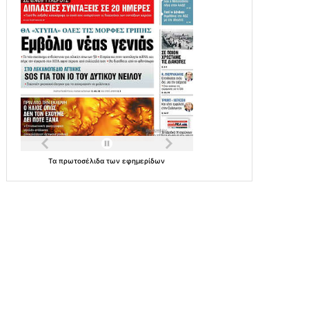
Τα
πρωτοσέλιδα
των
εφημερίδων