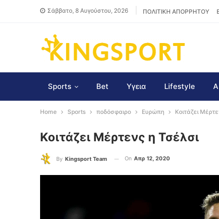
Σάββατο, 8 Αυγούστου, 2026
ΠΟΛΙΤΙΚΗ ΑΠΟΡΡΗΤΟΥ
Sports
Bet
Υγεια
Lifestyle
Α
Home
Sports
ποδόσφαιρο
Ευρώπη
Κοιτάζει Μέρτε
Κοιτάζει Μέρτενς η Τσέλσι
On
Απρ 12, 2020
By
Kingsport Team