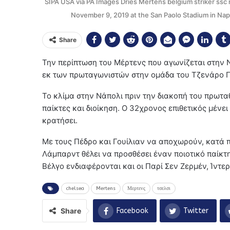
SIPA USA via PA Images Dries Mertens belgium striker ssc 
November 9, 2019 at the San Paolo Stadium in Napl
Share
Την περίπτωση του Μέρτενς που αγωνίζεται στην Νά
εκ των πρωταγωνιστών στην ομάδα του Τζενάρο Γκ
Το κλίμα στην Νάπολι πριν την διακοπή του πρωτ
παίκτες και διοίκηση. Ο 32χρονος επιθετικός μένει
κρατήσει.
Με τους Πέδρο και Γουίλιαν να αποχωρούν, κατά π
Λάμπαρντ θέλει να προσθέσει έναν ποιοτικό παίκτη
Βέλγο ενδιαφέρονται και οι Παρί Σεν Ζερμέν, Ίντερ
chelsea
Mertens
Μερτενς
τσελσι
Share
Facebook
Twitter