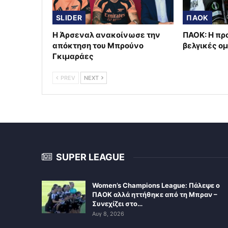
SLIDER
ΠΑΟΚ
Η Άρσεναλ ανακοίνωσε την
ΠΑΟΚ: Η πρ
απόκτηση του Μπρούνο
βελγικές ο
Γκιμαράες
PREV
NEXT
SUPER LEAGUE
Women’s Champions League: Πάλεψε ο
ΠΑΟΚ αλλά ηττήθηκε από τη Μπραν –
Συνεχίζει στο…
Αυγ 8, 2026