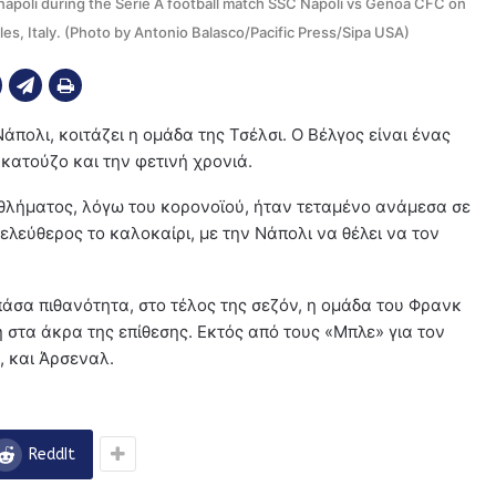
napoli during the Serie A football match SSC Napoli vs Genoa CFC on
es, Italy. (Photo by Antonio Balasco/Pacific Press/Sipa USA)
πολι, κοιτάζει η ομάδα της Τσέλσι. Ο Βέλγος είναι ένας
ατούζο και την φετινή χρονιά.
αθλήματος, λόγω του κορονοϊού, ήταν τεταμένο ανάμεσα σε
 ελεύθερος το καλοκαίρι, με την Νάπολι να θέλει να τον
άσα πιθανότητα, στο τέλος της σεζόν, η ομάδα του Φρανκ
 στα άκρα της επίθεσης. Εκτός από τους «Μπλε» για τον
, και Άρσεναλ.
ReddIt