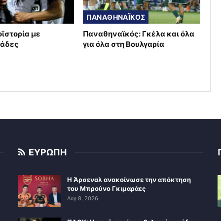
ΠΑΝΑΘΗΝΑΪΚΟΣ
οϊστορία με
Παναθηναϊκός: Γκέλα και όλα
μάδες
για όλα στη Βουλγαρία
ΕΥΡΩΠΗ
Η Άρσεναλ ανακοίνωσε την απόκτηση
του Μπρούνο Γκιμαράες
Αυγ 8, 2026