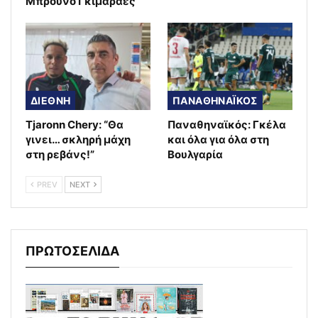
Μπρούνο Γκιμαράες
ΔΙΕΘΝΗ
ΠΑΝΑΘΗΝΑΪΚΟΣ
Tjaronn Chery: “Θα
Παναθηναϊκός: Γκέλα
γινει… σκληρή μάχη
και όλα για όλα στη
στη ρεβάνς!”
Βουλγαρία
PREV
NEXT
ΠΡΩΤΟΣΕΛΙΔΑ