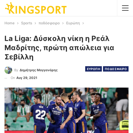
Home
Sports
ποδόσφαιρο
Ευρώπη
La Liga: Δύσκολη νίκη η Ρεάλ
Μαδρίτης, πρώτη απώλεια για
Σεβίλλη
ΕΥΡΩΠΗ
ΠΟΔΟΣΦΑΙΡΟ
By
Δημήτρης Μαγγανάρης
On
Αυγ 29, 2021