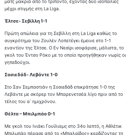
ματς μακριά από το τρίποντο, έχοντας δύο ισοπαλίες
μέχρι στιγμής στη La Liga.
Έλτσε- Σεβίλλη 1-1
Πρώτη απώλεια για τη Σεβίλλη στη La Liga καθώς το
συγκρότημα του Ζουλέν Λοπετέγκι έμεινε στο 1-1
εναντίον της Έλτσε. Ο Εν Νεσίρι ισοφάρισε, μάλιστα, το
γκολ του Έντσο Ρόκο με το οποίο προηγήθηκαν νωρίς οι
γηπεδούχοι.
Σοσιεδάδ- Λεβάντε 1-0
Στο Σαν Σεμπαστιάν η Σοσιεδάδ επικράτησε 1-0 της
Λεβάντε με σκόρερ τον Μπαρενετσέα λίγο πριν από το
τέλος του α΄ ημιχρόνου.
Θέλτα – Μπιλμπάο 0-1
Με γκολ του Ινιάκι Γουίλιαμς στο 34ο λεπτό, η Αθλέτικ
Μπιλμπάο πέρασε από το «Μπαλαϊδος» κερδίζοντας τη