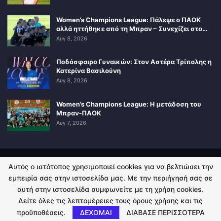
Women’s Champions League: Πάλεψε ο ΠΑΟΚ
αλλά ηττήθηκε από τη Μπραν – Συνεχίζει στο…
Αυγ 8, 2026
Ποδόσφαιρο Γυναικών: Στον Αστέρα Τρίπολης η
Κατερίνα Βασιλούνη
Αυγ 8, 2026
Women’s Champions League: Η μετάδοση του
Μπραν-ΠΑΟΚ
Αυγ 7, 2026
Αυτός ο ιστότοπος χρησιμοποιεί cookies για να βελτιώσει την
ΠΟΛΙΤΙΚΗ ΑΠΟΡΡΗΤΟΥ
ΕΠΙΚΟΙΝΩΝΙΑ
εμπειρία σας στην ιστοσελίδα μας. Με την περιήγησή σας σε
αυτή στην ιστοσελίδα συμφωνείτε με τη χρήση cookies.
© 2026 - Kingsport.gr. All Rights Reserved.
Δείτε όλες τις λεπτομέρειες τους όρους χρήσης και τις
προϋποθέσεις.
ΔΕΧΟΜΑΙ
ΔΙΑΒΑΣΕ ΠΕΡΙΣΣΟΤΕΡΑ