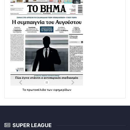
Τα
πρωτοσέλιδα
των
εφημερίδων
SUPER LEAGUE