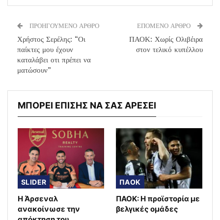
ΠΡΟΗΓΟΥΜΕΝΟ ΑΡΘΡΟ
ΕΠΟΜΕΝΟ ΑΡΘΡΟ
Χρήστος Σερέλης: “Οι
ΠΑΟΚ: Χωρίς Ολιβέιρα
παίκτες μου έχουν
στον τελικό κυπέλλου
καταλάβει οτι πρέπει να
ματώσουν”
ΜΠΟΡΕΙ ΕΠΙΣΗΣ ΝΑ ΣΑΣ ΑΡΕΣΕΙ
SLIDER
ΠΑΟΚ
Η Άρσεναλ
ΠΑΟΚ: Η προϊστορία με
ανακοίνωσε την
βελγικές ομάδες
απόκτηση του