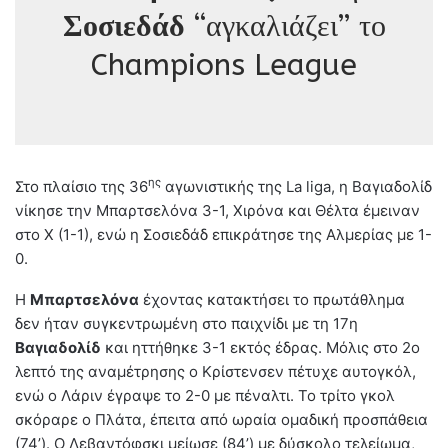
Σοσιεδάδ
“αγκαλιάζει” το
Champions League
ης
Στο πλαίσιο της 36
αγωνιστικής της La liga, η Βαγιαδολίδ
νίκησε την Μπαρτσελόνα 3-1, Χιρόνα και Θέλτα έμειναν
στο Χ (1-1), ενώ η Σοσιεδάδ επικράτησε της Αλμερίας με 1-
0.
Η
Μπαρτσελόνα
έχοντας κατακτήσει το πρωτάθλημα
δεν ήταν συγκεντρωμένη στο παιχνίδι με τη 17η
Βαγιαδολίδ
και ηττήθηκε 3-1 εκτός έδρας. Μόλις στο 2ο
λεπτό της αναμέτρησης ο Κρίστενσεν πέτυχε αυτογκόλ,
ενώ ο Λάριν έγραψε το 2-0 με πέναλτι. Το τρίτο γκολ
σκόραρε ο Πλάτα, έπειτα από ωραία ομαδική προσπάθεια
(74’). Ο Λεβαντόφσκι μείωσε (84’) με δύσκολο τελείωμα,