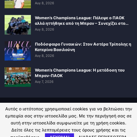
Αυγ 8, 2026
Women’s Champions League: Πάλεψε ο ΠΑΟΚ
αλλά ηττήθηκε από τη Μπραν – Συνεχίζει στο…
Αυγ 8, 2026
Ποδόσφαιρο Γυναικών: Στον Αστέρα Τρίπολης η
Κατερίνα Βασιλούνη
Αυγ 8, 2026
Women’s Champions League: Η μετάδοση του
Μπραν-ΠΑΟΚ
Αυγ 7, 2026
Αυτός ο ιστότοπος χρησιμοποιεί cookies για να βελτιώσει την
ΠΟΛΙΤΙΚΗ ΑΠΟΡΡΗΤΟΥ
ΕΠΙΚΟΙΝΩΝΙΑ
εμπειρία σας στην ιστοσελίδα μας. Με την περιήγησή σας σε
αυτή στην ιστοσελίδα συμφωνείτε με τη χρήση cookies.
© 2026 - Kingsport.gr. All Rights Reserved.
Δείτε όλες τις λεπτομέρειες τους όρους χρήσης και τις