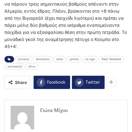
να πάρουν τρεις σημαντικούς βαθμούς απέναντι στην
Αλμερία, εντός έδρας. Πλέον, βρίσκονται στο +8 πάνω
από την Βιγιαρεάλ (έχει παιχνίδι λιγότερο) και πρέπει να
πάρει μόλις δύο βαθμούς στα ισάριθμα εναπομείναντα
παιχίδια για να εξασφαλίσει θέση στην πρώτη τετράδα. Το
μοναδικό γκολ της αναμέτρησης πέτυχε ο Κούμπο στο
45+4’.
almeria
barcelona
celta
girona
la liga
Real Sociedad
valladolid
θέλτα
Share
Facebook
Twitter
Γιώτα Μίχου