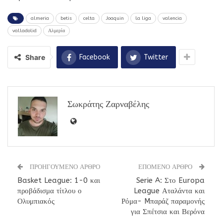
almeria
betis
celta
Joaquin
la liga
valencia
valladolid
Αλμερία
Share
Facebook
Twitter
Σωκράτης Ζαρναβέλης
ΠΡΟΗΓΟΥΜΕΝΟ ΑΡΘΡΟ
ΕΠΟΜΕΝΟ ΑΡΘΡΟ
Basket League: 1-0 και
Serie A: Στο Europa
προβάδισμα τίτλου ο
League Αταλάντα και
Ολυμπιακός
Ρόμα- Mπαράζ παραμονής
για Σπέτσια και Βερόνα