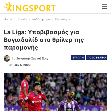
Home
Sports
ποδόσφαιρο
Ευρώπη
La Liga: Υποβιβασμός για
Βαγιαδολίδ στο θρίλερ της
παραμονής
ΕΥΡΩΠΗ
ΠΟΔΟΣΦΑΙΡΟ
By
Σωκράτης Ζαρναβέλης
On
Ιούν 5, 2023