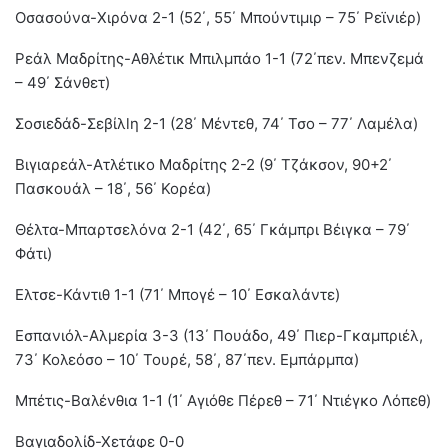
Οσασούνα-Xιρόνα 2-1 (52΄, 55΄ Μπούντιμιρ – 75΄ Ρεϊνιέρ)
Ρεάλ Μαδρίτης-Αθλέτικ Μπιλμπάο 1-1 (72΄πεν. Μπενζεμά
– 49΄ Σάνθετ)
Σοσιεδάδ-Σεβίλlη 2-1 (28΄ Μέντεθ, 74΄ Τσο – 77΄ Λαμέλα)
Βιγιαρεάλ-Ατλέτικο Μαδρίτης 2-2 (9΄ Τζάκσον, 90+2΄
Πασκουάλ – 18΄, 56΄ Κορέα)
Θέλτα-Μπαρτσελόνα 2-1 (42΄, 65΄ Γκάμπρι Βέιγκα – 79΄
Φάτι)
Ελτσε-Κάντιθ 1-1 (71΄ Μπογέ – 10΄ Εσκαλάντε)
Εσπανιόλ-Αλμερία 3-3 (13΄ Πουάδο, 49΄ Πιερ-Γκαμπριέλ,
73΄ Κολεόσο – 10΄ Τουρέ, 58΄, 87΄πεν. Εμπάρμπα)
Μπέτις-Βαλένθια 1-1 (1΄ Αγιόθε Πέρεθ – 71΄ Ντιέγκο Λόπεθ)
Βαγιαδολίδ-Χετάφε 0-0