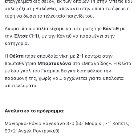
επαγγελματικές σεζόν, εκ των οποίων 14 στην Μπέτις και
άλλες έξι στη Βαλένθια, απέναντι στην οποία τα έφερε η
τύχη να δώσει το τελευταίο παιχνίδι του.
Ακόμα μία ισοπαλία είχαμε και στο ματς της
Κάντιθ
με
την
Έλτσε (1-1)
, με την Κάντιθ να παραμένει στην
κατηγορία.
Η
Θέλτα
πήρε σπουδαία νίκη με
2-1
κόντρα στην
πρωταθλήτρια
Μπαρτσελόνα
στο «Μπαλαϊδος». Η Θέλτα
με δύο γκολ του Γκάμπρι Βέιγκα διασφάλισε την
παραμονή της, χωρίς να… αγχώνεται για τα υπόλοιπα
αποτελέσματα
Αναλυτικά το πρόγραμμα:
Μαγιόρκα-Ράγιο Βαγεκάνο 3-0 (50΄ Μουρίκι, 71΄ Κοπέτε,
90+2΄ Ανχελ Ροντρίγκεθ)