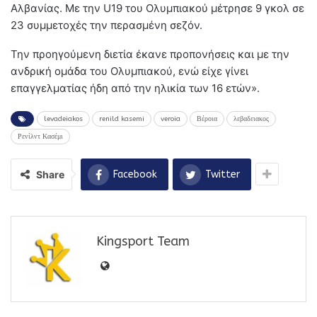
Αλβανίας. Με την U19 του Ολυμπιακού μέτρησε 9 γκολ σε
23 συμμετοχές την περασμένη σεζόν.
Την προηγούμενη διετία έκανε προπονήσεις και με την
ανδρική ομάδα του Ολυμπιακού, ενώ είχε γίνει
επαγγελματίας ήδη από την ηλικία των 16 ετών».
levadeiakos
renild kasemi
veroia
Βέροια
λεβαδειακος
Ρενίλντ Κασέμι
Share
Facebook
Twitter
Kingsport Team