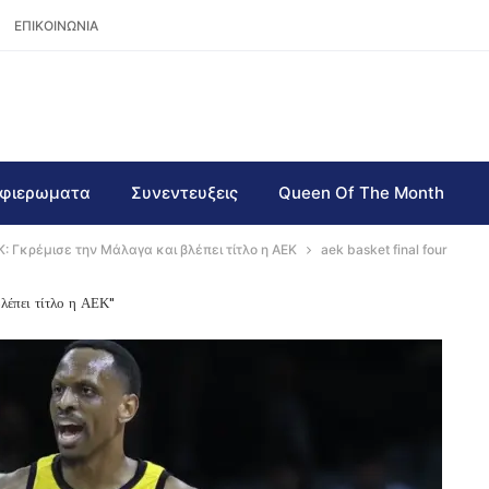
ΕΠΙΚΟΙΝΩΝΙΑ
φιερωματα
Συνεντευξεις
Queen Of The Month
 Γκρέμισε την Μάλαγα και βλέπει τίτλο η ΑΕΚ
aek basket final four
έπει τίτλο η ΑΕΚ"