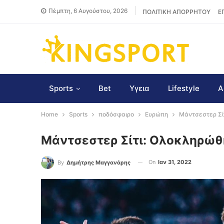
Πέμπτη, 6 Αυγούστου, 2026
ΠΟΛΙΤΙΚΗ ΑΠΟΡΡΗΤΟΥ
Ε
Sports
Bet
Υγεια
Lifestyle
Α
Home
Sports
ποδόσφαιρο
Ευρώπη
Μάντσεστερ Σί
Μάντσεστερ Σίτι: Ολοκληρώθ
On
Ιαν 31, 2022
By
Δημήτρης Μαγγανάρης