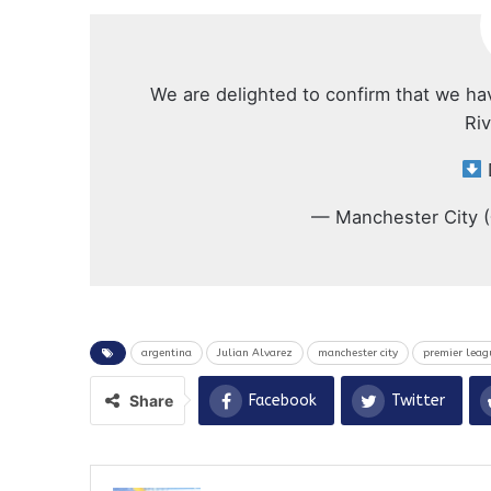
We are delighted to confirm that we ha
Riv
— Manchester City 
argentina
Julian Alvarez
manchester city
premier leag
Share
Facebook
Twitter