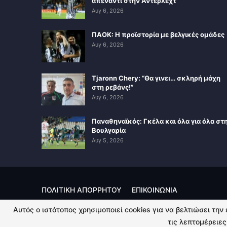
απέναντι στην Άντερλεχτ
Αυγ 6, 2026
ΠΑΟΚ: Η προϊστορία με βελγικές ομάδες
Αυγ 6, 2026
Tjaronn Chery: “Θα γινει… σκληρή μάχη
στη ρεβάνς!”
Αυγ 6, 2026
Παναθηναϊκός: Γκέλα και όλα για όλα στ
Βουλγαρία
Αυγ 5, 2026
ΠΟΛΙΤΙΚΗ ΑΠΟΡΡΗΤΟΥ
ΕΠΙΚΟΙΝΩΝΙΑ
Αυτός ο ιστότοπος χρησιμοποιεί cookies για να βελτιώσει την
© 2026 - Kingsport.gr. All Rights Reserved.
τις λεπτομέρειες