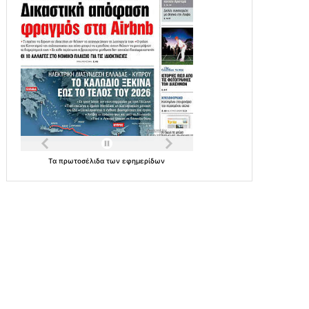
Τα
πρωτοσέλιδα
των
εφημερίδων