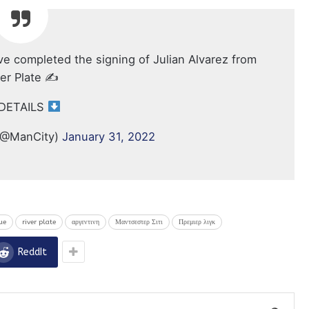
ve completed the signing of Julian Alvarez from
er Plate ✍️
DETAILS
(@ManCity)
January 31, 2022
ue
river plate
αργεντινη
Μαντσεστερ Σιτι
Πρεμιερ λιγκ
ReddIt