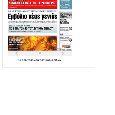
Τα
πρωτοσέλιδα
των
εφημερίδων