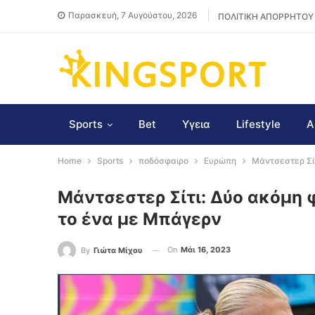
Παρασκευή, 7 Αυγούστου, 2026
ΠΟΛΙΤΙΚΗ ΑΠΟΡΡΗΤΟΥ
Sports
Bet
Υγεια
Lifestyle
Α
Home
Sports
ποδόσφαιρο
Ευρώπη
Μάντσεστερ Σίτ
Μάντσεστερ Σίτι: Δύο ακόμη 
το ένα με Μπάγερν
On
Μάι 16, 2023
By
Γιώτα Μίχου