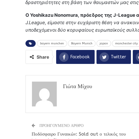
δραστηριότητες στη βάση των θαυμαστών μας στις
Ο Yoshikazu Nonomura, πρόεδρος της J-League α
J.League, είμαστε στην ευχάριστη θέση να ανακο
υποδεχόμενοι δύο κορυφαίους ευρωπαϊκούς συλλό
bayern munchen
Bayern Munich
japan
manchester city
Share
Facebook
Twitter
Γιώτα Μίχου
ΠΡΟΗΓΟΥΜΕΝΟ ΑΡΘΡΟ
Ποδόσφαιρο Γυναικών: Sold out ο τελικός του