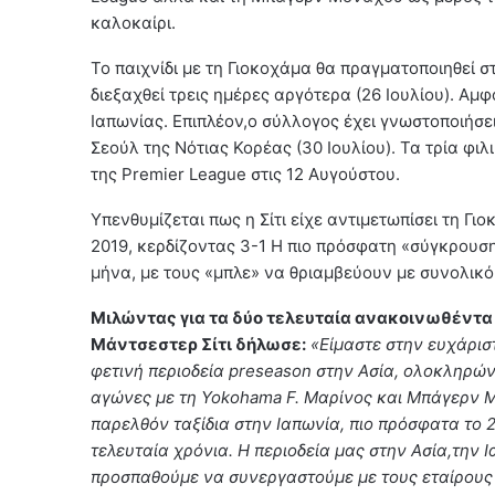
καλοκαίρι.
Το παιχνίδι με τη Γιοκοχάμα θα πραγματοποιηθεί σ
διεξαχθεί τρεις ημέρες αργότερα (26 Ιουλίου). Αμ
Ιαπωνίας. Επιπλέον,ο σύλλογος έχει γνωστοποιήσει
Σεούλ της Νότιας Κορέας (30 Ιουλίου). Τα τρία φ
της Premier League στις 12 Αυγούστου.
Υπενθυμίζεται πως η Σίτι είχε αντιμετωπίσει τη Γι
2019, κερδίζοντας 3-1 Η πιο πρόσφατη «σύγκρουσ
μήνα, με τους «μπλε» να θριαμβεύουν με συνολικό
Μιλώντας για τα δύο τελευταία ανακοινωθέντα 
Μάντσεστερ Σίτι δήλωσε:
«Είμαστε στην ευχάρισ
φετινή περιοδεία preseason στην Ασία, ολοκληρών
αγώνες με τη Yokohama F. Μαρίνος και Μπάγερν Μ
παρελθόν ταξίδια στην Ιαπωνία, πιο πρόσφατα το 2
τελευταία χρόνια. Η περιοδεία μας στην Ασία,την 
προσπαθούμε να συνεργαστούμε με τους εταίρους 