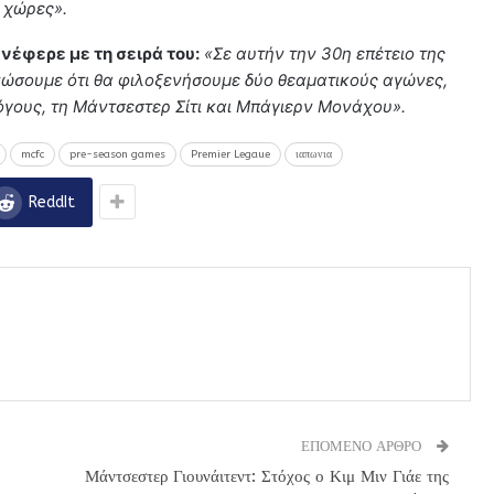
 χώρες».
νέφερε με τη σειρά του:
«Σε αυτήν την 30η επέτειο της
ινώσουμε ότι θα φιλοξενήσουμε δύο θεαματικούς αγώνες,
γους, τη Μάντσεστερ Σίτι και Μπάγιερν Μονάχου».
mcfc
pre-season games
Premier Legaue
ιαπωνια
ReddIt
ΕΠΟΜΕΝΟ ΑΡΘΡΟ
Μάντσεστερ Γιουνάιτεντ: Στόχος ο Κιμ Μιν Γιάε της