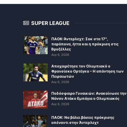
SUPER LEAGUE
ΠΑΟΚ-Άντερλεχτ: Σοκ στα 17″,
παράπονα, ήττα και η πρόκριση στις
Βρυξέλλες
Αυγ 6, 2026
Αποχαιρέτησε τον Ολυμπιακό ο
Φρανσίσκο Ορτέγκα – Η απάντηση των
Πειραιωτών
Αυγ 6, 2026
Ποδόσφαιρο Γυναικών: Ανακοίνωσε την
Νάνσυ Ατάκο Εμπάγια ο Ολυμπιακός
Αυγ 6, 2026
ΠΑΟΚ: Να βάλει βάσεις πρόκρισης
απέναντι στην Άντερλεχτ