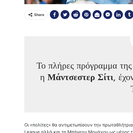
Share
Το πλήρες πρόγραμμα της
η
Μάντσεστερ Σίτι
, έχο
Οι «πολίτες» θα αντιμετωπίσουν την πρωταθλήτρια
League αλλά και τη Μπάγερν Μονάχου ως μέρος το