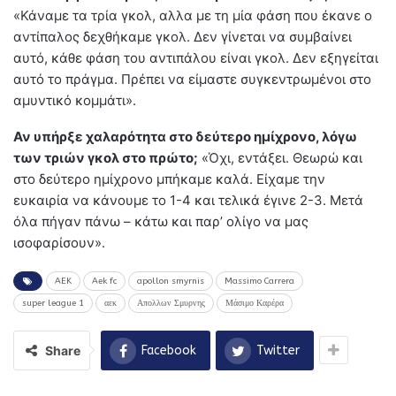
«Κάναμε τα τρία γκολ, αλλα με τη μία φάση που έκανε ο
αντίπαλος δεχθήκαμε γκολ. Δεν γίνεται να συμβαίνει
αυτό, κάθε φάση του αντιπάλου είναι γκολ. Δεν εξηγείται
αυτό το πράγμα. Πρέπει να είμαστε συγκεντρωμένοι στο
αμυντικό κομμάτι».
Αν υπήρξε χαλαρότητα στο δεύτερο ημίχρονο, λόγω
των τριών γκολ στο πρώτο;
«Όχι, εντάξει. Θεωρώ και
στο δεύτερο ημίχρονο μπήκαμε καλά. Είχαμε την
ευκαιρία να κάνουμε το 1-4 και τελικά έγινε 2-3. Μετά
όλα πήγαν πάνω – κάτω και παρ’ ολίγο να μας
ισοφαρίσουν».
AEK
Aek fc
apollon smyrnis
Massimo Carrera
super league 1
αεκ
Απολλων Σμυρνης
Μάσιμο Καρέρα
Share
Facebook
Twitter