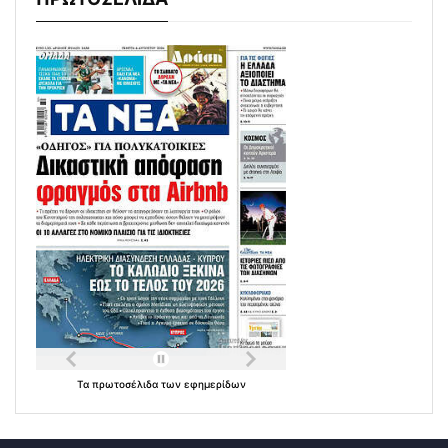
Τα
πρωτοσέλιδα
των
εφημερίδων