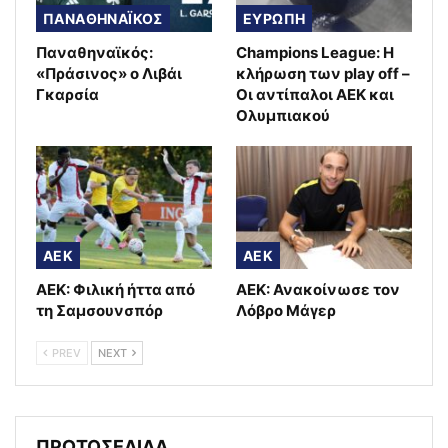
ΠΑΝΑΘΗΝΑΪΚΟΣ
ΕΥΡΩΠΗ
Παναθηναϊκός:
Champions League: Η
«Πράσινος» ο Λιβάι
κλήρωση των play off –
Γκαρσία
Οι αντίπαλοι ΑΕΚ και
Ολυμπιακού
AEK
AEK
ΑΕΚ: Φιλική ήττα από
ΑΕΚ: Ανακοίνωσε τον
τη Σαμσουνσπόρ
Λόβρο Μάγερ
PREV
NEXT
ΠΡΩΤΟΣΕΛΙΔΑ