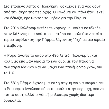
Στο επόμενο λεπτό ο Πελεγκρίνι δοκίμασε ένα νέο σουτ
από την άκρη της περιοχής. Ο Κολόμπι και πάλι ήταν εκεί
και έδιωξε, κρατώντας το μηδέν για την Πάρμα.
Στο 29′ ο Κολάροφ εκτέλεσε κόρνερ, η μπάλα κατέληξε
στον Κάλινιτς που σούταρε, ωστόσο και πάλι ήταν εκεί ο
τερματοφύλακας της Πάρμα, λέγοντας “όχι” με μια ωραία
επέμβαση.
Η Ρόμα άνοιξε το σκορ στο 49ο λεπτό. Πελεγκρίνι και
Κάλινιτς έπαιξαν ωραία το ένα δύο, με τον Ιταλό να
πλασάρει ιδανικά και να βάζει ένα πανέμορφο γκολ, για
το 1-0.
Στο 58′ η Πάρμα έχασε μια καλή στιγμή για να ισοφαρίσει,
ο Ρομπέρτο Ινγκλέσε πήρε τη μπάλα στην περιοχή, έκανε
και το σουτ, αλλά ο Λόπεζ μπλόκαρε χωρίς ιδιαίτερη
δυσκολία.