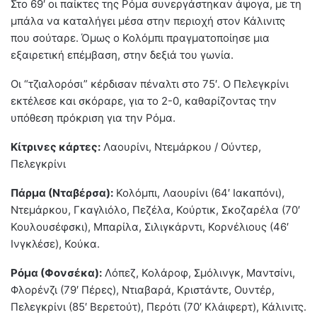
Στο 69′ οι παίκτες της Ρόμα συνεργάστηκαν άψογα, με τη
μπάλα να καταλήγει μέσα στην περιοχή στον Κάλινιτς
που σούταρε. Όμως ο Κολόμπι πραγματοποίησε μια
εξαιρετική επέμβαση, στην δεξιά του γωνία.
Οι “τζιαλορόσι” κέρδισαν πέναλτι στο 75′. Ο Πελεγκρίνι
εκτέλεσε και σκόραρε, για το 2-0, καθαρίζοντας την
υπόθεση πρόκριση για την Ρόμα.
Κίτρινες κάρτες:
Λαουρίνι, Ντεμάρκου / Ούντερ,
Πελεγκρίνι
Πάρμα (Νταβέρσα):
Κολόμπι, Λαουρίνι (64′ Ιακαπόνι),
Ντεμάρκου, Γκαγλιόλο, Πεζέλα, Κούρτικ, Σκοζαρέλα (70′
Κουλουσέφσκι), Μπαρίλα, Σιλιγκάρντι, Κορνέλιους (46′
Ινγκλέσε), Κούκα.
Ρόμα (Φονσέκα):
Λόπεζ, Κολάροφ, Σμόλινγκ, Μαντσίνι,
Φλορένζι (79′ Πέρες), Ντιαβαρά, Κριστάντε, Ουντέρ,
Πελεγκρίνι (85′ Βερετούτ), Περότι (70′ Κλάιφερτ), Κάλινιτς.