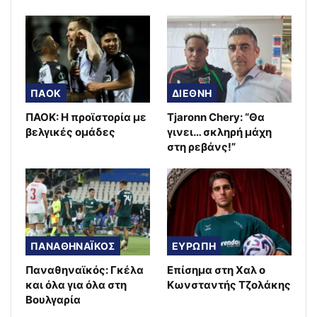
ΠΑΟΚ
ΔΙΕΘΝΗ
ΠΑΟΚ: Η προϊστορία με
Tjaronn Chery: “Θα
βελγικές ομάδες
γινει… σκληρή μάχη
στη ρεβάνς!”
ΠΑΝΑΘΗΝΑΪΚΟΣ
ΕΥΡΩΠΗ
Παναθηναϊκός: Γκέλα
Επίσημα στη Χαλ ο
και όλα για όλα στη
Κωνσταντής Τζολάκης
Βουλγαρία