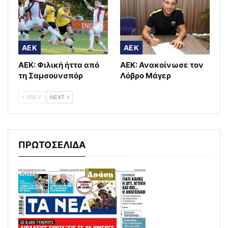
AEK
AEK
ΑΕΚ: Φιλική ήττα από
ΑΕΚ: Ανακοίνωσε τον
τη Σαμσουνσπόρ
Λόβρο Μάγερ
PREV
NEXT
ΠΡΩΤΟΣΕΛΙΔΑ