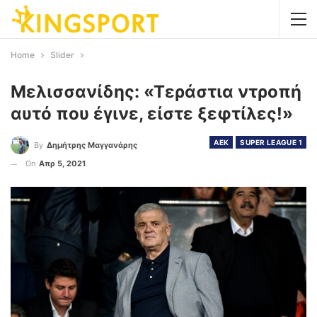
Home
Slider
Μελισσανίδης: «Τεράστια ντροπή
αυτό που έγινε, είστε ξεφτίλες!»
AEK
SUPER LEAGUE 1
By
Δημήτρης Μαγγανάρης
On
Απρ 5, 2021