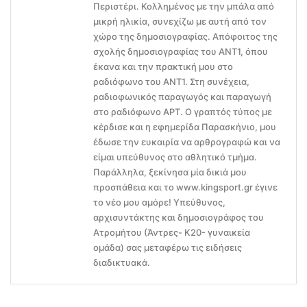
Περιστέρι. Κολλημένος με την μπάλα από
μικρή ηλικία, συνεχίζω με αυτή από τον
χώρο της δημοσιογραφίας. Απόφοιτος της
σχολής δημοσιογραφίας του ΑΝΤ1, όπου
έκανα και την πρακτική μου στο
ραδιόφωνο του ΑΝΤ1. Στη συνέχεια,
ραδιοφωνικός παραγωγός και παραγωγή
στο ραδιόφωνο ΑΡΤ. Ο γραπτός τύπος με
κέρδισε και η εφημερίδα Παρασκήνιο, μου
έδωσε την ευκαιρία να αρθρογραφώ και να
είμαι υπεύθυνος στο αθλητικό τμήμα.
Παράλληλα, ξεκίνησα μία δικιά μου
προσπάθεια και το www.kingsport.gr έγινε
το νέο μου αμόρε! Υπεύθυνος,
αρχισυντάκτης και δημοσιογράφος του
Ατρομήτου (Άντρες- Κ20- γυναικεία
ομάδα) σας μεταφέρω τις ειδήσεις
διαδικτυακά.