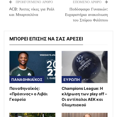
ΠΡΟΗΓΟΥΜΕΝΟ ΑΡΘΡΟ
ΕΠΟΜΕΝΟ ΑΡΘΡΟ
ACB: Άνετες νίκες για Ρεάλ
Ποδόσφαιρο Γυναικών:
και Μπαρτσελόνα
Ευχαριστήρια ανακοίνωση
του Σπύρου Φιλίππου
ΜΠΟΡΕΙ ΕΠΙΣΗΣ ΝΑ ΣΑΣ ΑΡΕΣΕΙ
ΠΑΝΑΘΗΝΑΪΚΟΣ
ΕΥΡΩΠΗ
Παναθηναϊκός:
Champions League: Η
«Πράσινος» ο Λιβάι
κλήρωση των play off –
Γκαρσία
Οι αντίπαλοι ΑΕΚ και
Ολυμπιακού