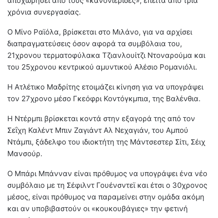
αποχωρήσει από τους «κανονιέριδες», έπειτα από τρία
χρόνια συνεργασίας.
Ο Μίνο Ραϊόλα, βρίσκεται στο Μιλάνο, για να αρχίσει
διαπραγματεύσεις όσον αφορά τα συμβόλαια του,
21χρονου τερματοφύλακα Τζιανλουίτζι Ντοναρούμα και
του 25χρονου κεντρικού αμυντικού Αλέσιο Ρομανιόλι.
Η Ατλέτικο Μαδρίτης ετοιμάζει κίνηση για να υπογράψει
τον 27χρονο μέσο Γκεόφρι Κοντόγκμπια, της Βαλένθια.
Η Ντέρμπι βρίσκεται κοντά στην εξαγορά της από τον
Σεΐχη Καλέντ Μπιν Ζαγιάντ Αλ Νεχαγιάν, του Αμπού
Ντάμπι, ξάδελφο του ιδιοκτήτη της Μάντσεστερ Σίτι, Σέιχ
Μανσούρ.
Ο Μπάρι Μπάνναν είναι πρόθυμος να υπογράψει ένα νέο
συμβόλαιο με τη Σέφιλντ Γουένσντεϊ και έτσι ο 30χρονος
μέσος, είναι πρόθυμος να παραμείνει στην ομάδα ακόμη
και αν υποβιβαστούν οι «κουκουβάγιες» την φετινή