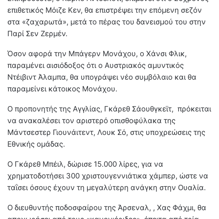
επιθετικός Μόιζε Κεν, θα επιστρέψει την επόμενη σεζόν
στα «ζαχαρωτά», μετά το πέρας του δανεισμού του στην
Παρί Σεν Ζερμέν.
Όσον αφορά την Μπάγερν Μονάχου, ο Χάνσι Φλικ,
παραμένει αισιόδοξος ότι ο Αυστριακός αμυντικός
Ντέιβιντ Άλαμπα, θα υπογράψει νέο συμβόλαιο και θα
παραμείνει κάτοικος Μονάχου.
Ο προπονητής της Αγγλίας, Γκάρεθ Σάουθγκεϊτ, πρόκειται
να ανακαλέσει τον αριστερό οπισθοφύλακα της
Μάντσεστερ Γιουνάιτεντ, Λουκ Σό, στις υποχρεώσεις της
Εθνικής ομάδας.
Ο Γκάρεθ Μπέιλ, δώρισε 15.000 λίρες, για να
χρηματοδοτήσει 300 χριστουγεννιάτικα χάμπερ, ώστε να
ταΐσει όσους έχουν τη μεγαλύτερη ανάγκη στην Ουαλία.
Ο διευθυντής ποδοσφαίρου της Άρσεναλ, , Χας Φάχμι, θα