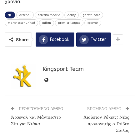
χρονιά.
arsenal
atletico madrid
derby
gareth bale
manchester united
milan
premier league
αρσεναλ
Share
Facebook
Twitter
Kingsport Team
ΠΡΟΗΓΟΥΜΕΝΟ ΑΡΘΡΟ
ΕΠΟΜΕΝΟ ΑΡΘΡΟ
Άρσεναλ και Μάντσεστερ
Χιούστον Ρόκετς: Νέος
Σίτι για Ντάκα
προπονητής ο Στίβεν
Σάιλας