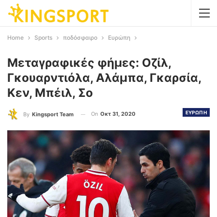
Home
Sports
ποδόσφαιρο
Ευρώπη
Μεταγραφικές φήμες: Οζίλ,
Γκουαρντιόλα, Αλάμπα, Γκαρσία,
Κεν, Μπέιλ, Σο
ΕΥΡΩΠΗ
On
Οκτ 31, 2020
By
Kingsport Team