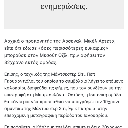
ενημερώσεις.
Αρχικά ο προπονητής της Άρσεναλ, Μικέλ Αρτέτα,
είπε ότι έδωσε «όσες περισσότερες ευκαιρίες»
μπορούσε στον Μεσούτ Οζίλ, πριν αφήσει τον
32χρονο εκτός ομάδας.
Επίσης, ο τεχνικός της Μάντσεστερ Σίτι, Πεπ
Γκουαρντιόλα, του οποίου το συμβόλαιο λήγει το επόμενο
καλοκαίρι, διαψεύδει τις φήμες, που τον συνδέουν με την
επιστροφή στη Μπαρτσελόνα. Ωστόσο, η Ισπανική ομάδα,
θα κάνει μια νέα προσπάθεια να υπογράψει τον 19χρονο
αμυντικό της Μάντσεστερ Σίτι, Έρικ Γκαρσία, στην
επερχόμενη μεταγραφική περίοδο του Ιανουαρίου.
Επιπρόσθετα, ο Κάρλο Αντσελότι, επιμένει ότι ο 20χρονος