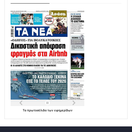
Τα
πρωτοσέλιδα
των
εφημερίδων