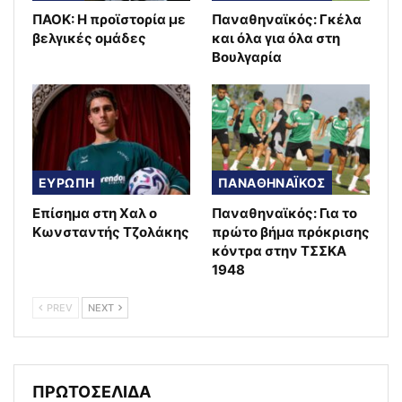
ΠΑΟΚ: Η προϊστορία με
Παναθηναϊκός: Γκέλα
βελγικές ομάδες
και όλα για όλα στη
Βουλγαρία
ΕΥΡΩΠΗ
ΠΑΝΑΘΗΝΑΪΚΟΣ
Επίσημα στη Χαλ ο
Παναθηναϊκός: Για το
Κωνσταντής Τζολάκης
πρώτο βήμα πρόκρισης
κόντρα στην ΤΣΣΚΑ
1948
PREV
NEXT
ΠΡΩΤΟΣΕΛΙΔΑ