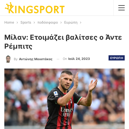
Home
Sports
ποδόσφαιρο
Ευρώπη
Μίλαν: Ετοιμάζει βαλίτσες ο Άντε
Ρέμπιτς
ΕΥΡΩΠΗ
On
Ιούλ 24, 2023
By
Αντώνης Μουστάκας