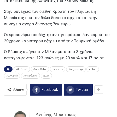
τα 10εκ.ευρώ της Αλ-Φατέχ του Σλάβεν Μπίλιτς.
Στην συνέχεια τον διεθνή Κροάτη τον πλησίασε η
Μπεσίκτας που τον θέλει δανεικό αρχικά και στην
συνέχεια αγορά δίνοντας 7εκ.ευρώ.
Οι «ροσονέρι» αποδέχτηκαν την πρόταση δανεισμού του
29χρονου αριστερού εξτρεμ από την Τουρκική ομάδα.
Ο Ρέμπιτς αφήνει την Μίλαν μετά από 3 χρόνια
καταγράφοντας 123 αγώνες με 29 γκολ και 17 ασιστ.
Al-Fateh
Ante Rebic
besiktas
Kingsportgr
milan
Αλ-Φατέχ
Άντε Ρέμπιτς
μιλαν
Share
Facebook
Twitter
Αντώνης Μουστάκας