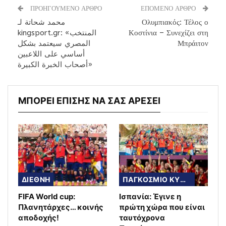
ΠΡΟΗΓΟΥΜΕΝΟ ΑΡΘΡΟ
ΕΠΟΜΕΝΟ ΑΡΘΡΟ
محمد شحاتة لـ
Ολυμπιακός: Τέλος ο
kingsport.gr: «المنتخب
Κοστίνια – Συνεχίζει στη
المصري سيعتمد بشكل
Μπράιτον
أساسي على اللاعبين
أصحاب الخبرة الكبيرة»
ΜΠΟΡΕΙ ΕΠΙΣΗΣ ΝΑ ΣΑΣ ΑΡΕΣΕΙ
ΔΙΕΘΝΗ
ΠΑΓΚΟΣΜΙΟ ΚΥΠΕΛΛΟ
FIFA World cup:
Ισπανία: Έγινε η
Πλανητάρχες… κοινής
πρώτη χώρα που είναι
αποδοχής!
ταυτόχρονα