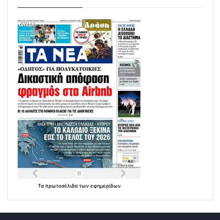
Τα
πρωτοσέλιδα
των
εφημερίδων