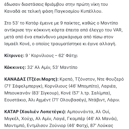
έδωσαν διαστάσεις θριάμβου στην πρώτη νίκη του
Καναδά σε τελική φάση Παγκοσμίου Κυπέλλου.
Στο 53’ το Κατάρ έμεινε με 9 παίκτες, καθώς ο Μαντίπο
αντίκρισε την κόκκινη κάρτα έπειτα από έλεγχο του VAR,
μετά από ένα επικίνδυνο μαρκάρισμα από πίσω στον
Ισμαέλ Κονέ, ο οποίος τραυματίστηκε κι έγινε αλλαγή.
Κίτρινες:
9 ‘ Κορνίλιους – 62’ Φάτχι
Κόκκινες:
32’ Αλ Αμίν, 53’ Μαντίπο
ΚΑΝΑΔΑΣ (Τζέσι Μαρτς):
Κρεπό, Τζόνστον, Ντε Φουζερό
(71’ Σάφελμπεργκ), Κορνίλιους (46’ Μπομπίτο), Λαριέα,
Μπιουκανάν (83’ Σίγκουρ), Κονέ (57’ λ.τρ. Σαλίμπα),
Εουστάκιο, Άλι Αχμέντ (71’ Ολουβασέγι), Ντάβιντ, Λάριν.
ΚΑΤΑΡ (Χουλιέν Λοπετέγκι):
Αμπουνάντα, Αλ Ουί,
Μιγκέλ, Χούχι, Αλ Αμίν, Λαγιέ, Γκαμπέρ (46’ Αλ Μανάι),
Μαντιμπό, Εντμίλσον Ζούνιορ (46’ Φατχί, 87′ Λούκας