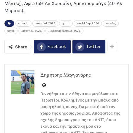
Μέντες), Αφίφ (59’ Αλ Χουσαΐν), Αμπντουρισάγκ (40’ Αλ
Μπράκε).
canada
mundial 2026
qatar
World Cup 2026
καναδας
καταρ
Μουντιαλ 2026
Παγκοσμιο κυπελλο 2026
Share
Facebook
Twitter
Δημήτρης Μαγγανάρης
Γεννήθηκα στην Αθήνα και μεγάλωσα στο
Περιστέρι. Κολλημένος με την μπάλα από
μικρή ηλικία, συνεχίζω με αυτή από τον
χώρο της δημοσιογραφίας. Απόφοιτος της
σχολής δημοσιογραφίας του ΑΝΤ1, όπου
έκανα και την πρακτική μου στο
ραδιόφωνο του ΑΝΤ1. Στη συνέχεια,