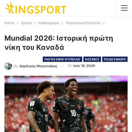
Home
Sports
ποδόσφαιρο
Παγκόσμιο Κύπελλο
Mundial 2026: Ιστορική πρώτη
νίκη του Καναδά
ΠΑΓΚΟΣΜΙΟ ΚΥΠΕΛΛΟ
ΚΟΣΜΟΣ
ΠΟΔΟΣΦΑΙΡΟ
On
Ιούν 19, 2026
By
Δημήτρης Μαγγανάρης