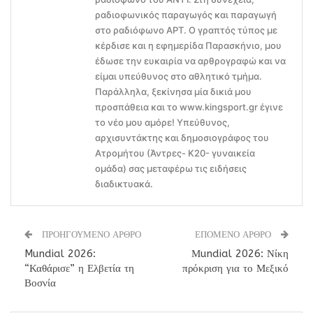
ραδιοφωνικός παραγωγός και παραγωγή
στο ραδιόφωνο ΑΡΤ. Ο γραπτός τύπος με
κέρδισε και η εφημερίδα Παρασκήνιο, μου
έδωσε την ευκαιρία να αρθρογραφώ και να
είμαι υπεύθυνος στο αθλητικό τμήμα.
Παράλληλα, ξεκίνησα μία δικιά μου
προσπάθεια και το www.kingsport.gr έγινε
το νέο μου αμόρε! Υπεύθυνος,
αρχισυντάκτης και δημοσιογράφος του
Ατρομήτου (Άντρες- Κ20- γυναικεία
ομάδα) σας μεταφέρω τις ειδήσεις
διαδικτυακά.
ΠΡΟΗΓΟΥΜΕΝΟ ΑΡΘΡΟ
ΕΠΟΜΕΝΟ ΑΡΘΡΟ
Mundial 2026:
Μundial 2026: Νίκη
“Καθάρισε” η Ελβετία τη
πρόκριση για το Μεξικό
Βοσνία