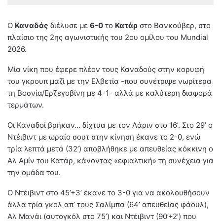
Ο
Καναδάς
διέλυσε με
6-0
το
Κατάρ
στο Βανκούβερ, στο
πλαίσιο της 2ης αγωνιστικής του 2ου ομίλου του Mundial
2026.
Μία νίκη που έφερε πλέον τους Καναδούς στην κορυφή
του γκρουπ μαζί με την Ελβετία -που συνέτριψε νωρίτερα
τη Βοσνία/Ερζεγοβίνη με 4-1- αλλά με καλύτερη διαφορά
τερμάτων.
Οι Καναδοί βρήκαν… δίχτυα με τον Λάριν στο 16’. Στο 29’ ο
Ντέιβιντ με ωραίο σουτ στην κίνηση έκανε το 2-0, ενώ
τρία λεπτά μετά (32’) αποβλήθηκε με απευθείας κόκκινη ο
Αλ Αμίν του Κατάρ, κάνοντας «εφιαλτική» τη συνέχεια για
την ομάδα του.
Ο Ντέιβιντ στο 45’+3’ έκανε το 3-0 για να ακολουθήσουν
άλλα τρία γκολ απ’ τους Σαλίμπα (64’ απευθείας φάουλ),
Αλ Μανάι (αυτογκόλ στο 75’) και Ντέιβιντ (90’+2’) που