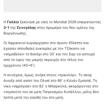
Η
Γαλλία
ξεκίνησε με νίκη το Mundial 2026 επικρατώντας
3-1
της
Σενεγάλης
στην πρεμιέρα του 9ου ομίλου της
διοργάνωσης.
Οι Αφρικανοί κυριάρχησαν στο πρώτο 45λεπτο και
έχασαν σπουδαίες ευκαιρίες με τον Τζάκσον να
«σημαδεύει» το δοκάρι στο 30΄ και τον Σαρ να αστοχεί
από το ύψος της μικρής περιοχής στο τέλος του
ημιχρόνου (45+6΄).
Η συνέχεια, όμως, ανήκε στους «τρικολόρ». Το σκορ
άνοιξε από ασίστ του Ολισέ στο 66΄ ο Κιλιάν Εμπαπέ. Τη
νίκη «σφράγισε» στο 82΄ ο Μπαρκολά, σκοράροντας στο
ντεμπούτο του σε ματς Παγκοσμίου Κυπέλλου, μόλις δύο
λεπτά μετά την είσοδό του στο ματς.