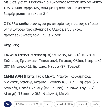
Μείωσε για τη Σενεγάλη ο 18χρονος Μπαγέ στο 5ο λεπτό
των καθυστερήσεων, ενώ με τη σέντρα ο
Εμπαπέ
διαμόρφωσε το τελικό 3-1.
O Γάλλο επιθετικός έγραψε ιστορία ως πρώτος σκόρερ
στην ιστορία της εθνικής Γαλλίας με 58 γκολ,
προσπερνώντας τον Ολιβιέ Ζιρού.
Κίτρινες:
–
ΓΑΛΛΙΑ (Ντιντιέ Ντεσάμπ):
Μενιάν, Κουντέ, Κονατέ,
Σαλιμπά, Ερναντές, Τσουαμενί, Ραμπιό, Ολίσε, Ντεμπελέ
(80΄ Μπαρκολά), Εμπαπέ, Ντουά (87΄ Τσερκί)
ΣΕΝΕΓΑΛΗ (Πάπε Τιό):
Μεντί, Ντιάτα, Κουλιμπαλί,
Νιακατέ, Ντιούφ, Ιντρίσα Γκουέιγ (88΄ Σις), Καμαρά (76΄
Ντιαρά), Παπέ Γκουέιγ (83΄ Ιλιμάν), Ισμαϊλα Σαρ (76΄
Μπαγέ), Τζάκσον (83΄ Ντιένγκ), Μανέ
FIFA World Cup 2026
france
mundial 2026
senegal
γαλλια