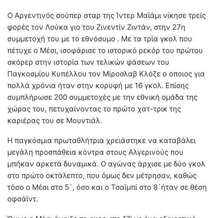
Ο Αργεντινός σούπερ σταρ της Ίντερ Μαϊάμι νίκησε τρείς
φορές τον Λούκα γιο του Ζινεντίν Ζιντάν, στην 27η
συμμετοχή του με το εθνόσυμο . Με τα τρία γκολ που
πέτυχε ο Μέσι, ισοφάρισε το ιστορικό ρεκόρ του πρώτου
σκόρερ στην ιστορία των τελικών φάσεων του
Παγκοσμίου Κυπέλλου τον Μίροσλαβ Κλόζε ο οποιος για
πολλά χρόνια ήταν στην κορυφή με 16 γκολ. Επίσης
συμπλήρωσε 200 συμμετοχές με την εθνική ομάδα της
χώρας του, πετυχαίνοντας το πρώτο χατ-τρικ της
καριέρας του σε Μουντιάλ.
Η παγκόσμια πρωταθλήτρια χρειάστηκε να καταβάλει
μεγάλη προσπάθεια κόντρα στους Αλγερινούς που
μπήκαν αρκετά δυναμικά. Ο αγώνας άρχισε με δύο γκολ
στο πρώτο οκτάλεπτο, που όμως δεν μέτρησαν, καθώς
τόσο ο Μέσι στο 5`, όσο και ο Τσαϊμπί στο 8`ήταν σε θέση
οφσάϊντ.