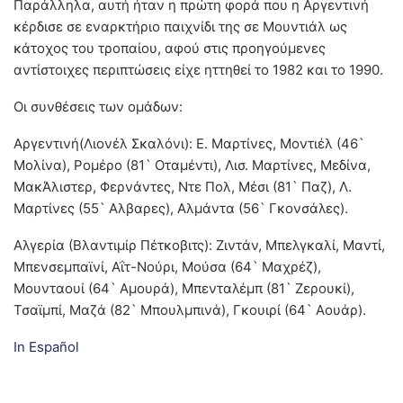
Παράλληλα, αυτή ήταν η πρώτη φορά που η Αργεντινή
κέρδισε σε εναρκτήριο παιχνίδι της σε Μουντιάλ ως
κάτοχος του τροπαίου, αφού στις προηγούμενες
αντίστοιχες περιπτώσεις είχε ηττηθεί το 1982 και το 1990.
Οι συνθέσεις των ομάδων:
Αργεντινή(Λιονέλ Σκαλόνι): Ε. Μαρτίνες, Μοντιέλ (46`
Μολίνα), Ρομέρο (81` Οταμέντι), Λισ. Μαρτίνες, Μεδίνα,
ΜακΆλιστερ, Φερνάντες, Ντε Πολ, Μέσι (81` Παζ), Λ.
Μαρτίνες (55` Αλβαρες), Αλμάντα (56` Γκονσάλες).
Αλγερία (Βλαντιμίρ Πέτκοβιτς): Ζιντάν, Μπελγκαλί, Μαντί,
Μπενσεμπαϊνί, Αΐτ-Νούρι, Μούσα (64` Μαχρέζ),
Μουνταουί (64` Αμουρά), Μπενταλέμπ (81` Ζερουκί),
Τσαϊμπί, Μαζά (82` Μπουλμπινά), Γκουιρί (64` Αουάρ).
In Español