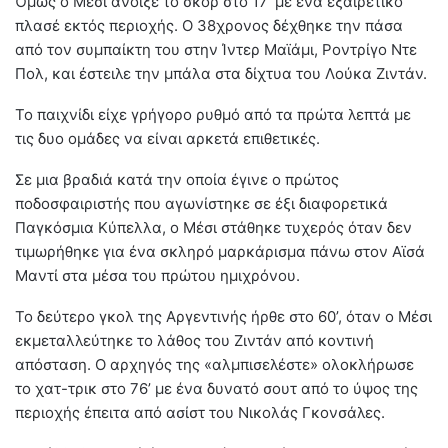
Όμως ο Μέσι άνοιξε το σκορ στο 17’ με ένα εξαιρετικό
πλασέ εκτός περιοχής. Ο 38χρονος δέχθηκε την πάσα
από τον συμπαίκτη του στην Ίντερ Μαϊάμι, Ροντρίγο Ντε
Πολ, και έστειλε την μπάλα στα δίχτυα του Λούκα Ζιντάν.
Το παιχνίδι είχε γρήγορο ρυθμό από τα πρώτα λεπτά με
τις δυο ομάδες να είναι αρκετά επιθετικές.
Σε μια βραδιά κατά την οποία έγινε ο πρώτος
ποδοσφαιριστής που αγωνίστηκε σε έξι διαφορετικά
Παγκόσμια Κύπελλα, ο Μέσι στάθηκε τυχερός όταν δεν
τιμωρήθηκε για ένα σκληρό μαρκάρισμα πάνω στον Αϊσά
Μαντί στα μέσα του πρώτου ημιχρόνου.
Το δεύτερο γκολ της Αργεντινής ήρθε στο 60’, όταν ο Μέσι
εκμεταλλεύτηκε το λάθος του Ζιντάν από κοντινή
απόσταση. Ο αρχηγός της «αλμπισελέστε» ολοκλήρωσε
το χατ-τρικ στο 76’ με ένα δυνατό σουτ από το ύψος της
περιοχής έπειτα από ασίστ του Νικολάς Γκονσάλες.