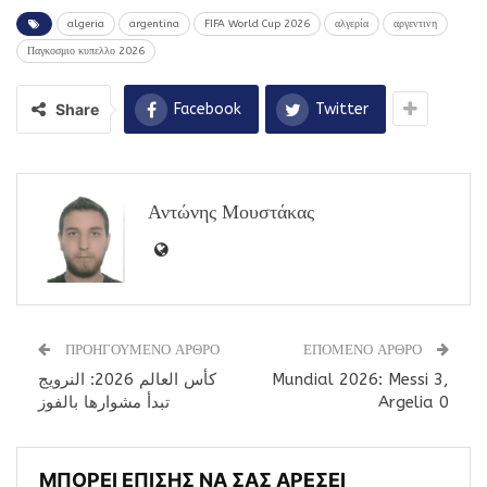
algeria
argentina
FIFA World Cup 2026
αλγερία
αργεντινη
Παγκοσμιο κυπελλο 2026
Share
Facebook
Twitter
Αντώνης Μουστάκας
ΠΡΟΗΓΟΥΜΕΝΟ ΑΡΘΡΟ
ΕΠΟΜΕΝΟ ΑΡΘΡΟ
كأس العالم 2026: النرويج
Mundial 2026: Messi 3,
تبدأ مشوارها بالفوز
Argelia 0
ΜΠΟΡΕΙ ΕΠΙΣΗΣ ΝΑ ΣΑΣ ΑΡΕΣΕΙ