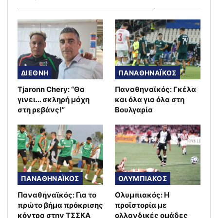
ΔΙΕΘΝΗ
ΠΑΝΑΘΗΝΑΪΚΟΣ
Tjaronn Chery: “Θα
Παναθηναϊκός: Γκέλα
γινει… σκληρή μάχη
και όλα για όλα στη
στη ρεβάνς!”
Βουλγαρία
ΠΑΝΑΘΗΝΑΪΚΟΣ
ΟΛΥΜΠΙΑΚΟΣ
Παναθηναϊκός: Για το
Ολυμπιακός: Η
πρώτο βήμα πρόκρισης
προϊστορία με
κόντρα στην ΤΣΣΚΑ
ολλανδικές ομάδες