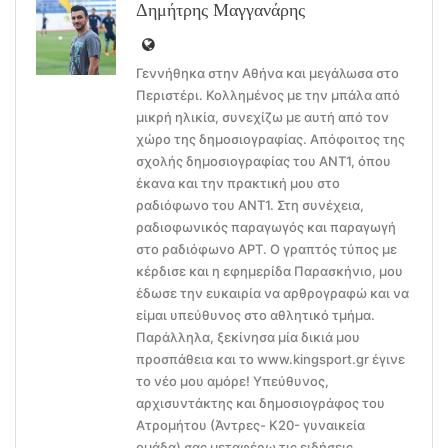
Δημήτρης Μαγγανάρης
Γεννήθηκα στην Αθήνα και μεγάλωσα στο
Περιστέρι. Κολλημένος με την μπάλα από
μικρή ηλικία, συνεχίζω με αυτή από τον
χώρο της δημοσιογραφίας. Απόφοιτος της
σχολής δημοσιογραφίας του ΑΝΤ1, όπου
έκανα και την πρακτική μου στο
ραδιόφωνο του ΑΝΤ1. Στη συνέχεια,
ραδιοφωνικός παραγωγός και παραγωγή
στο ραδιόφωνο ΑΡΤ. Ο γραπτός τύπος με
κέρδισε και η εφημερίδα Παρασκήνιο, μου
έδωσε την ευκαιρία να αρθρογραφώ και να
είμαι υπεύθυνος στο αθλητικό τμήμα.
Παράλληλα, ξεκίνησα μία δικιά μου
προσπάθεια και το www.kingsport.gr έγινε
το νέο μου αμόρε! Υπεύθυνος,
αρχισυντάκτης και δημοσιογράφος του
Ατρομήτου (Άντρες- Κ20- γυναικεία
ομάδα) σας μεταφέρω τις ειδήσεις