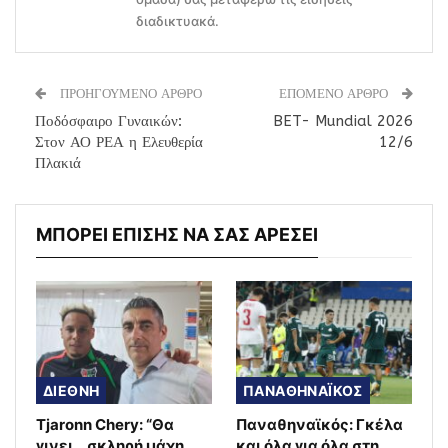
διαδικτυακά.
ΠΡΟΗΓΟΥΜΕΝΟ ΑΡΘΡΟ
ΕΠΟΜΕΝΟ ΑΡΘΡΟ
Ποδόσφαιρο Γυναικών:
BET- Mundial 2026
Στον ΑΟ ΡΕΑ η Ελευθερία
12/6
Πλακιά
ΜΠΟΡΕΙ ΕΠΙΣΗΣ ΝΑ ΣΑΣ ΑΡΕΣΕΙ
ΔΙΕΘΝΗ
ΠΑΝΑΘΗΝΑΪΚΟΣ
Tjaronn Chery: “Θα
Παναθηναϊκός: Γκέλα
γινει… σκληρή μάχη
και όλα για όλα στη