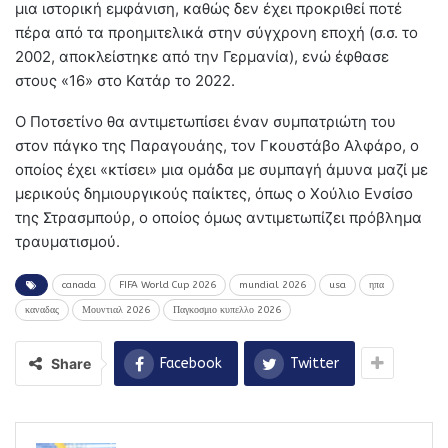
μια ιστορική εμφάνιση, καθώς δεν έχει προκριθεί ποτέ
πέρα από τα προημιτελικά στην σύγχρονη εποχή (σ.σ. το
2002, αποκλείστηκε από την Γερμανία), ενώ έφθασε
στους «16» στο Κατάρ το 2022.
Ο Ποτσετίνο θα αντιμετωπίσει έναν συμπατριώτη του
στον πάγκο της Παραγουάης, τον Γκουστάβο Αλφάρο, ο
οποίος έχει «κτίσει» μια ομάδα με συμπαγή άμυνα μαζί με
μερικούς δημιουργικούς παίκτες, όπως ο Χούλιο Ενσίσο
της Στρασμπούρ, ο οποίος όμως αντιμετωπίζει πρόβλημα
τραυματισμού.
canada
FIFA World Cup 2026
mundial 2026
usa
ηπα
καναδας
Μουντιαλ 2026
Παγκοσμιο κυπελλο 2026
Share
Facebook
Twitter