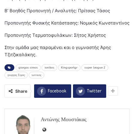
Β’ Βοηθός Προπονητή / Αναλυτής: Πρίτσας Τάσος
Προπονητής Φυσικής Κατάστασης: Νομικός Κωνσταντίνος
Προπονητής Τερματοφυλάκων: Σήτος Χρήστος
Στην ομάδα μας παραμένει και ο γυμναστής Άρης
Τζιτζικαλάκης.
giorgos simos
ionikos
Kingsportgr
super league 2
γιωργος Σιμος
ιωνικος
Share
Facebook
Twitter
Αντώνης Μουστάκας