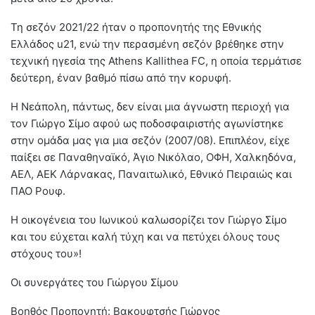
Τη σεζόν 2021/22 ήταν ο προπονητής της Εθνικής
Ελλάδος u21, ενώ την περασμένη σεζόν βρέθηκε στην
τεχνική ηγεσία της Athens Kallithea FC, η οποία τερμάτισε
δεύτερη, έναν βαθμό πίσω από την κορυφή.
Η Νεάπολη, πάντως, δεν είναι μια άγνωστη περιοχή για
τον Γιώργο Σίμο αφού ως ποδοσφαιριστής αγωνίστηκε
στην ομάδα μας για μια σεζόν (2007/08). Επιπλέον, είχε
παίξει σε Παναθηναϊκό, Άγιο Νικόλαο, ΟΦΗ, Χαλκηδόνα,
ΑΕΛ, ΑΕΚ Λάρνακας, Παναιτωλικό, Εθνικό Πειραιώς και
ΠΑΟ Ρουφ.
Η οικογένεια του Ιωνικού καλωσορίζει τον Γιώργο Σίμο
και του εύχεται καλή τύχη και να πετύχει όλους τους
στόχους του»!
Οι συνεργάτες του Γιώργου Σίμου
Βοηθός Προπονητή: Βακουφτσής Γιώργος