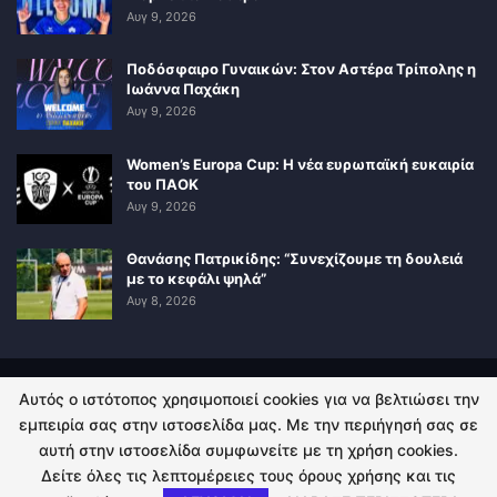
Αυγ 9, 2026
Ποδόσφαιρο Γυναικών: Στον Αστέρα Τρίπολης η
Ιωάννα Παχάκη
Αυγ 9, 2026
Women’s Europa Cup: Η νέα ευρωπαϊκή ευκαιρία
του ΠΑΟΚ
Αυγ 9, 2026
Θανάσης Πατρικίδης: “Συνεχίζουμε τη δουλειά
με το κεφάλι ψηλά”
Αυγ 8, 2026
Αυτός ο ιστότοπος χρησιμοποιεί cookies για να βελτιώσει την
ΠΟΛΙΤΙΚΗ ΑΠΟΡΡΗΤΟΥ
ΕΠΙΚΟΙΝΩΝΙΑ
εμπειρία σας στην ιστοσελίδα μας. Με την περιήγησή σας σε
αυτή στην ιστοσελίδα συμφωνείτε με τη χρήση cookies.
© 2026 - Kingsport.gr. All Rights Reserved.
Δείτε όλες τις λεπτομέρειες τους όρους χρήσης και τις