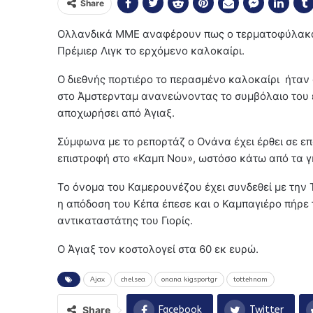
Share
Ολλανδικά ΜΜΕ αναφέρουν πως ο τερματοφύλακας 
Πρέμιερ Λιγκ το ερχόμενο καλοκαίρι.
Ο διεθνής πορτιέρο το περασμένο καλοκαίρι ήταν
στο Άμστερνταμ ανανεώνοντας το συμβόλαιο του έ
αποχωρήσει από Άγιαξ.
Σύμφωνα με το ρεπορτάζ ο Ονάνα έχει έρθει σε 
επιστροφή στο «Καμπ Νου», ωστόσο κάτω από τα γκ
Το όνομα του Καμερουνέζου έχει συνδεθεί με την Τ
η απόδοση του Κέπα έπεσε και ο Καμπαγιέρο πήρε τ
αντικαταστάτης του Γιορίς.
Ο Άγιαξ τον κοστολογεί στα 60 εκ ευρώ.
Ajax
chelsea
onana kigsportgr
tottehnam
Share
Facebook
Twitter