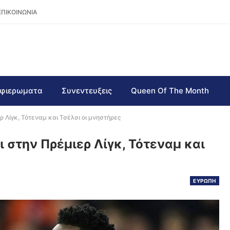
ΕΠΙΚΟΙΝΩΝΙΑ
φιερωματα
Συνεντευξεις
Queen Of The Month
ρ Λίγκ, Τότεναμ και Τσέλσι οι μνηστήρες
 στην Πρέμιερ Λίγκ, Τότεναμ και
ΕΥΡΩΠΗ