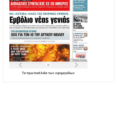
Τα
πρωτοσέλιδα
των
εφημερίδων