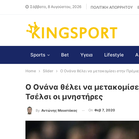
Σάββατο, 8 Αυγούστου, 2026
ΠΟΛΙΤΙΚΗ ΑΠΟΡΡΗΤΟΥ
Sports
Bet
Υγεια
Lifestyle
Α
Home
Slider
Ο Ονάνα θέλει να μετακομίσει στην Πρέμιε
Ο Ονάνα θέλει να μετακομίσει
Τσέλσι οι μνηστήρες
On
Φεβ 7, 2020
By
Αντώνης Μουστάκας