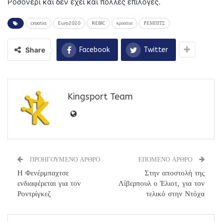
Ροσονέρι και δεν έχει και πολλές επιλογές.
croatia
Euro2020
REBIC
κροατια
ΡΕΜΠΙΤΣ
Share
Facebook
Twitter
Kingsport Team
ΠΡΟΗΓΟΥΜΕΝΟ ΑΡΘΡΟ
ΕΠΟΜΕΝΟ ΑΡΘΡΟ
Η Φενέρμπαχτσε
Στην αποστολή της
ενδιαφέρεται για τον
Λίβερπουλ ο Έλιοτ, για τον
Ροντρίγκεζ
τελικό στην Ντόχα