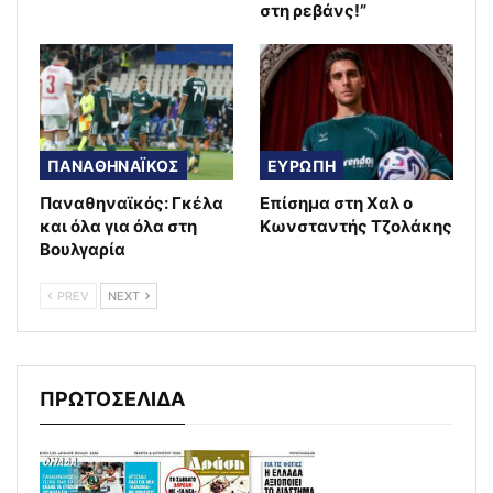
στη ρεβάνς!”
ΠΑΝΑΘΗΝΑΪΚΟΣ
ΕΥΡΩΠΗ
Παναθηναϊκός: Γκέλα
Επίσημα στη Χαλ ο
και όλα για όλα στη
Κωνσταντής Τζολάκης
Βουλγαρία
PREV
NEXT
ΠΡΩΤΟΣΕΛΙΔΑ