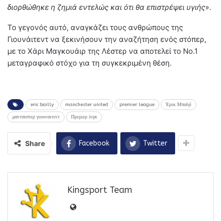
διορθώθηκε η ζημιά εντελώς και ότι θα επιστρέψει υγιής
».
Το γεγονός αυτό, αναγκάζει τους ανθρώπους της
Γιουνάιτεντ να ξεκινήσουν την αναζήτηση ενός στόπερ,
με το Χάρι Μαγκουάιρ της Λέστερ να αποτελεί το Νο.1
μεταγραφικό στόχο για τη συγκεκριμένη θέση.
eric bailly
manchester united
premier league
Έρικ Μπαϊγί
μαντσεστερ γιουναιτεντ
Πρεμιερ λιγκ
Share
Facebook
Twitter
Kingsport Team