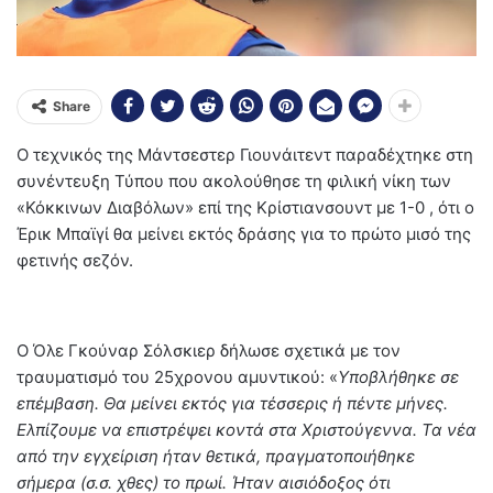
Share
Ο τεχνικός της Μάντσεστερ Γιουνάιτεντ παραδέχτηκε στη
συνέντευξη Τύπου που ακολούθησε τη φιλική νίκη των
«Κόκκινων Διαβόλων» επί της Κρίστιανσουντ με 1-0 , ότι ο
Έρικ Μπαϊγί θα μείνει εκτός δράσης για το πρώτο μισό της
φετινής σεζόν.
Ο Όλε Γκούναρ Σόλσκιερ δήλωσε σχετικά με τον
τραυματισμό του 25χρονου αμυντικού: «
Υποβλήθηκε σε
επέμβαση. Θα μείνει εκτός για τέσσερις ή πέντε μήνες.
Ελπίζουμε να επιστρέψει κοντά στα Χριστούγεννα. Τα νέα
από την εγχείριση ήταν θετικά, πραγματοποιήθηκε
σήμερα (σ.σ. χθες) το πρωί. Ήταν αισιόδοξος ότι