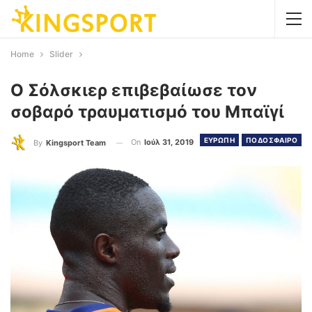
Home
Slider
Ο Σόλσκιερ επιβεβαίωσε τον
σοβαρό τραυματισμό του Μπαϊγί
ΕΥΡΩΠΗ
ΠΟΔΟΣΦΑΙΡΟ
On
Ιούλ 31, 2019
By
Kingsport Team