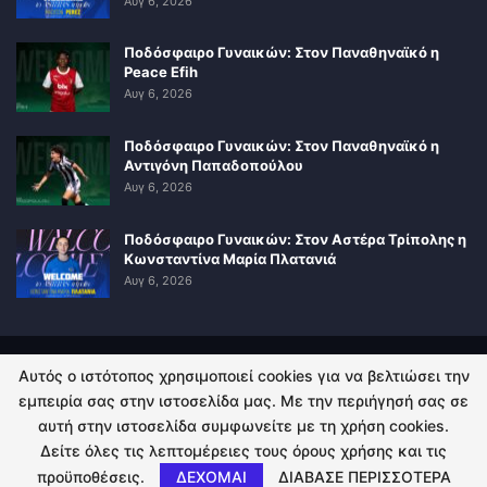
Αυγ 6, 2026
Ποδόσφαιρο Γυναικών: Στον Παναθηναϊκό η
Peace Efih
Αυγ 6, 2026
Ποδόσφαιρο Γυναικών: Στον Παναθηναϊκό η
Αντιγόνη Παπαδοπούλου
Αυγ 6, 2026
Ποδόσφαιρο Γυναικών: Στον Αστέρα Τρίπολης η
Κωνσταντίνα Μαρία Πλατανιά
Αυγ 6, 2026
Αυτός ο ιστότοπος χρησιμοποιεί cookies για να βελτιώσει την
ΠΟΛΙΤΙΚΗ ΑΠΟΡΡΗΤΟΥ
ΕΠΙΚΟΙΝΩΝΙΑ
εμπειρία σας στην ιστοσελίδα μας. Με την περιήγησή σας σε
αυτή στην ιστοσελίδα συμφωνείτε με τη χρήση cookies.
© 2026 - Kingsport.gr. All Rights Reserved.
Δείτε όλες τις λεπτομέρειες τους όρους χρήσης και τις
προϋποθέσεις.
ΔΕΧΟΜΑΙ
ΔΙΑΒΑΣΕ ΠΕΡΙΣΣΟΤΕΡΑ