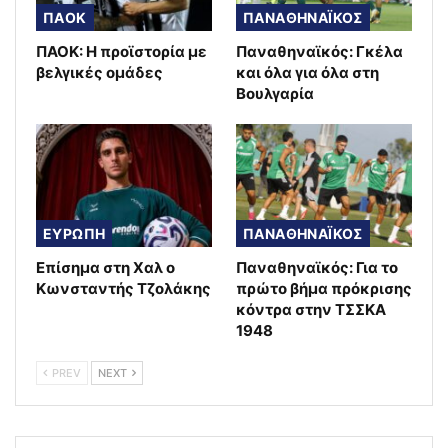
ΠΑΟΚ
ΠΑΝΑΘΗΝΑΪΚΟΣ
ΠΑΟΚ: Η προϊστορία με
Παναθηναϊκός: Γκέλα
βελγικές ομάδες
και όλα για όλα στη
Βουλγαρία
ΕΥΡΩΠΗ
ΠΑΝΑΘΗΝΑΪΚΟΣ
Επίσημα στη Χαλ ο
Παναθηναϊκός: Για το
Κωνσταντής Τζολάκης
πρώτο βήμα πρόκρισης
κόντρα στην ΤΣΣΚΑ
1948
PREV
NEXT