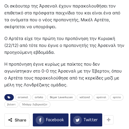
Οι σκάουτερ της Άρσεναλ έχουν παρακολουθήσει τον
επιθετικό στα πρόσφατα παιχνίδια του και είναι ένα από
τα ονόματα που ο νέος προπονητής, Μικέλ Αρτέτα,
σκέφτεται να υπογράψει.
Ο Αρτέτα είχε την πρώτη του προπόνηση την Κυριακή
(22/12) από τότε που έγινε ο προπονητής της Άρσεναλ την
προηγούμενη εβδομάδα.
Η προπόνηση έγινε κυρίως με παίκτες που δεν
αγωνίστηκαν στο 0-0 της Άρσεναλ με την Έβερτον, όπου
ο Αρτέτα τους παρακολούθησε από τις κερκίδες μαζί με
μέλη της Λονδρέζικης ομάδας.
arsenal
arteta
Bayer Leverkusen
volland
αρσεναλ
αρτετα
βολαντ
Μπάγερ Λεβερκούζεν
Share
Facebook
Twitter