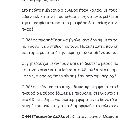
Στο πρώτο ημίχρονο ο ρυθμός ήταν καλός, με τους
είδαν τελικά την προσπάθειά τους να ανταμείβεται
την ευκαιρία ύστερα από μια φάση διαρκείας στην
πλασέ.
Ο Βόλος προσπάθησε να βγάλει αντίδραση μετά το 
ημίχρονο, σε αντίθεση με τους Ηρακλειώτες που εί
σουτάρει μέσα από την περιοχή αλλά αδύναμα και
Οι γηπεδούχοι ξεκίνησαν και στο δεύτερο μέρος π
κοντινή κεφαλιά του Ισέκα στο 48΄ αλλά στο επόμε
Τοράλ, ο οποίος διπλασίασε μέσα από την περιοχή.
Ο Βόλος φάνηκε στο παιχνίδι για πρώτη φορά στο 
πλευρά ο Βούρος έδιωξε με προβολή, στέλνοντας 
στο 63΄ απείλησε για δεύτερη φορά με το δυνατό 
στιγμή του αγώνα, για να διαμορφωθεί το τελικό 
ΟΦΗ (Τραϊανός Δέλλας):
Χριστογεώργος, Μαρινάκ