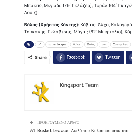
Μπάκιτς, Μεγιάδο (79΄ Γκλάζερ), Τοράλ (64΄ Γκαγέ
Λουίζ)
Βόλος (Χρήστος Κόντης):
Κόβατς, Άλχο, Καλογερόπ
Τσοκάνης, Γκλάβτσιτς, Μύγας (62΄ Μπερτόλιο), Κό
ofi
super league
Volos
Βόλος
οφη
Σουπερ λιγκ
Share
Facebook
Twitter
Kingsport Team
ΠΡΟΗΓΟΥΜΕΝΟ ΑΡΘΡΟ
A1 Basket League: Διπλό του Κολοσσού μέσα στο