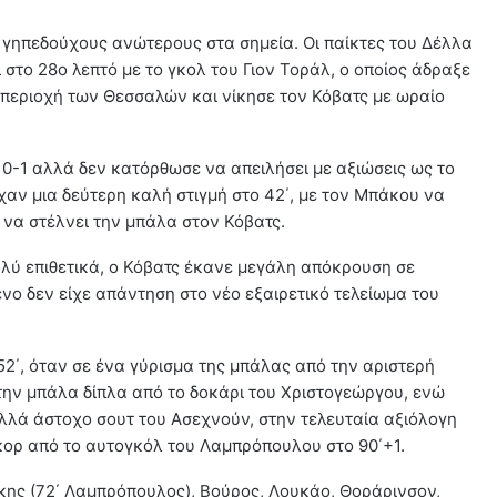
 γηπεδούχους ανώτερους στα σημεία. Οι παίκτες του Δέλλα
 στο 28ο λεπτό με το γκολ του Γιον Τοράλ, ο οποίος άδραξε
 περιοχή των Θεσσαλών και νίκησε τον Κόβατς με ωραίο
0-1 αλλά δεν κατόρθωσε να απειλήσει με αξιώσεις ως το
χαν μια δεύτερη καλή στιγμή στο 42΄, με τον Μπάκου να
 να στέλνει την μπάλα στον Κόβατς.
ολύ επιθετικά, ο Κόβατς έκανε μεγάλη απόκρουση σε
νο δεν είχε απάντηση στο νέο εξαιρετικό τελείωμα του
52΄, όταν σε ένα γύρισμα της μπάλας από την αριστερή
την μπάλα δίπλα από το δοκάρι του Χριστογεώργου, ενώ
αλλά άστοχο σουτ του Ασεχνούν, στην τελευταία αξιόλογη
σκορ από το αυτογκόλ του Λαμπρόπουλου στο 90΄+1.
ης (72΄ Λαμπρόπουλος), Βούρος, Λουκάο, Θοράρινσον,