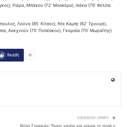
γκος), Ριέρα, Μπάκου (72΄ Μοσκέρα), Ισέκα (79΄ Φελίπε
ουλος, Λούνα (85΄ Κίτσος), Ντε Καμπς (62΄ Τρουιγέ),
μπα, Ασεχνούν (70΄ Ποπέσκου), Γκαρσία (70΄ Μωραΐτης)
ReddIt
ΕΠΟΜΕΝΟ ΑΡΘΡΟ
Βόλεϊ Γυναικών: Έκανε μπρέικ και μείωσε τη σειρά ο